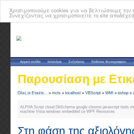
Χρησιμοποιούμε cookies για να βελτιώσουμε την ε
Συνεχίζοντας να χρησιμοποιείτε το site αποδέχεσ
Αρχική σελίδα
Ιστολόγια
Συζητήσεις
Εκθέσεις Φωτογραφιών
Παρουσίαση με Ετικ
Όλες οι Ετικέτε...
»
mcts
»
localhost
»
VBScript
»
WMI
»
eshop
»
ALPHA Script
cloud
DbSchema
google chrome
javascript tools
m
machine
Vista
windows embedded ce
WPF Resources
Στη φάση της αξιολόγη