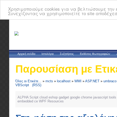
Χρησιμοποιούμε cookies για να βελτιώσουμε την ε
Συνεχίζοντας να χρησιμοποιείτε το site αποδέχεσ
Αρχική σελίδα
Ιστολόγια
Συζητήσεις
Εκθέσεις Φωτογραφιών
Παρουσίαση με Ετικ
Όλες οι Ετικέτε...
»
mcts
»
localhost
»
WMI
»
ASP.NET
»
umbraco
VBScript
(RSS)
ALPHA Script
cloud
eshop
gadget
google chrome
javascript tools
embedded ce
WPF Resources