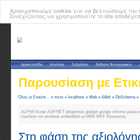
Χρησιμοποιούμε cookies για να βελτιώσουμε την ε
Συνεχίζοντας να χρησιμοποιείτε το site αποδέχεσ
Αρχική σελίδα
Ιστολόγια
Συζητήσεις
Εκθέσεις Φωτογραφιών
Παρουσίαση με Ετικ
Όλες οι Ετικέτε...
»
mcts
»
localhost
»
Web
»
64bit
»
DbSchema
»
ALPHA Script
ASP.NET
delaportas
gadget
google chrome
javascr
machine
vm
windows embedded ce
WMI
WPF Resources
Στη φάση της αξιολόγη