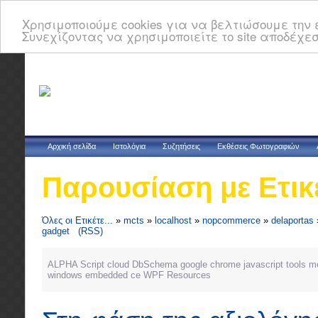
Χρησιμοποιούμε cookies για να βελτιώσουμε την ε
Συνεχίζοντας να χρησιμοποιείτε το site αποδέχεσ
Αρχική σελίδα
Ιστολόγια
Συζητήσεις
Εκθέσεις Φωτογραφιών
Παρουσίαση με Ετικ
Όλες οι Ετικέτε...
»
mcts
»
localhost
»
nopcommerce
»
delaportas
gadget
(RSS)
ALPHA Script
cloud
DbSchema
google chrome
javascript tools
m
windows embedded ce
WPF Resources