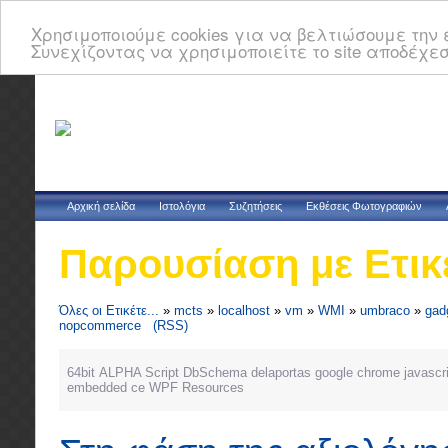
Χρησιμοποιούμε cookies για να βελτιώσουμε την ε
Συνεχίζοντας να χρησιμοποιείτε το site αποδέχεσ
Αρχική σελίδα
Ιστολόγια
Συζητήσεις
Εκθέσεις Φωτογραφιών
Παρουσίαση με Ετικ
Όλες οι Ετικέτε...
»
mcts
»
localhost
»
vm
»
WMI
»
umbraco
»
gad
nopcommerce
(RSS)
64bit
ALPHA Script
DbSchema
delaportas
google chrome
javascri
embedded ce
WPF Resources