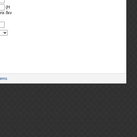
(Η
ατε δεν