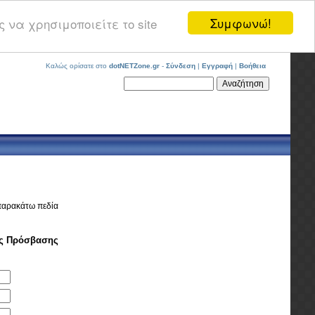
Συμφωνώ!
 να χρησιμοποιείτε το site
Καλώς ορίσατε στο
dotNETZone.gr
-
Σύνδεση
|
Εγγραφή
|
Βοήθεια
παρακάτω πεδία
ός Πρόσβασης