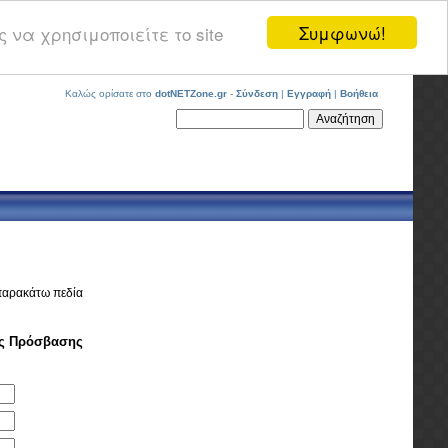
Συμφωνώ!
 να χρησιμοποιείτε το site
Καλώς ορίσατε στο
dotNETZone.gr
-
Σύνδεση
|
Εγγραφή
|
Βοήθεια
παρακάτω πεδία
ός Πρόσβασης