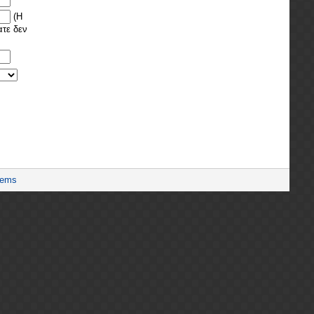
(Η
ατε δεν