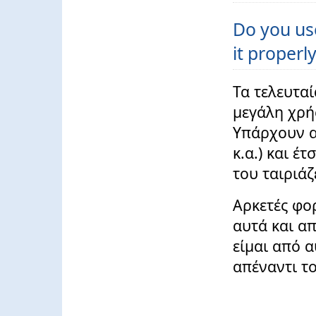
Do you us
it properly
Τα τελευταί
μεγάλη χρή
Υπάρχουν α
κ.α.) και έ
του ταιριάζ
Αρκετές φορ
αυτά και α
είμαι από α
απέναντι το