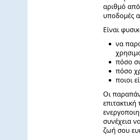
αριθμό από
υποδομές α
Είναι φυσι
να παρ
χρησιμ
πόσο σ
πόσο χρ
ποιοι ε
Οι παραπάν
επιτακτική 
ενεργοποιημ
συνέχεια να
ζωή σου ευ