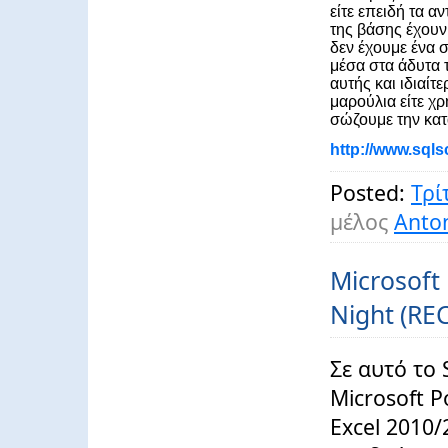
είτε επειδή τα α
της βάσης έχουν 
δεν έχουμε ένα 
μέσα στα άδυτα 
αυτής και ιδιαίτ
μαρούλια είτε χρ
σώζουμε την κα
http://www.sql
Posted:
Τρί
μέλος
Anton
Microsoft
Night (R
Σε αυτό το 
Microsoft P
Excel 2010/