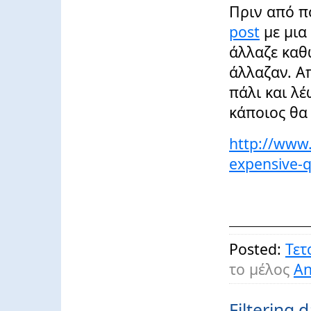
Πριν από π
post
με μια
άλλαζε καθώ
άλλαζαν. Α
πάλι και λέ
κάποιος θα 
http://www.
expensive-q
Posted:
Τετ
το μέλος
An
Filtering 