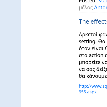
Posted:
Κυρ
μέλος
Anton
The effec
Αρκετοί φα
setting. Θα
όταν είναι
στα action 
μπορείτε να
να σας δείξ
θα κάνουμε
http://www.sq
955.aspx