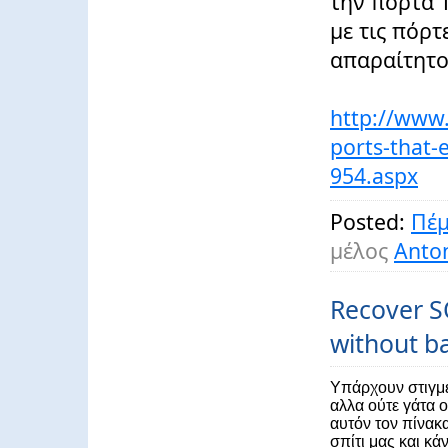
την πόρτα 
με τις πόρτ
απαραίτητο
http://www.
ports-that
954.aspx
Posted:
Πέμ
μέλος
Anton
Recover S
without b
Υπάρχουν στιγμ
αλλα ούτε γάτα 
αυτόν τον πίνακα
σπίτι μας και κά