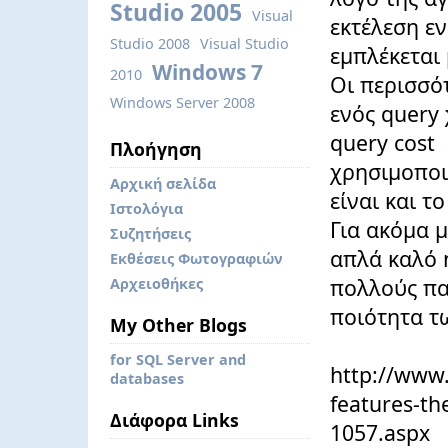
Studio 2005
Visual
εκτέλεση εν
Studio 2008
Visual Studio
εμπλέκεται 
Windows 7
2010
Οι περισσότ
Windows Server 2008
ενός query
query cost 
Πλοήγηση
χρησιμοποι
Αρχική σελίδα
είναι και τ
Ιστολόγια
Για ακόμα μ
Συζητήσεις
απλά καλό 
Εκθέσεις Φωτογραφιών
πολλούς πα
Αρχειοθήκες
ποιότητα τ
My Other Blogs
for SQL Server and
http://www.
databases
features-th
Διάφορα Links
1057.aspx