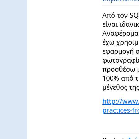
Από τον SQ
είναι ιδανι
Αναφέρομαι
έχω χρησιμ
εφαρμογή σ
φωτογραφίε
προσθέσω μ
100% από τ
μέγεθος τη
http://www.
practices-f