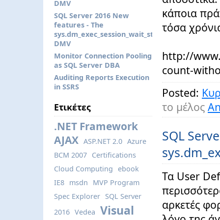
DMV
κάποια πρά
SQL Server 2016 New
features - The
τόσα χρόνι
sys.dm_exec_session_wait_stats
DMV
http://www.
Monitor Connection Pooling
as SQL Server DBA
count-witho
Auditing Reports Execution
in SSRS
Posted:
Κυρ
το μέλος
An
Ετικέτες
.NET Framework
SQL Serve
AJAX
ASP.NET 2.0
Azure
sys.dm_ex
BCM 2007
Certifications
Cloud Computing
ebook
Τα User Def
IE8
msdn
MVP Program
περισσότερ
Spec Explorer
SQL Server
αρκετές φο
Visual
2016
Vedea
λόγο της ά