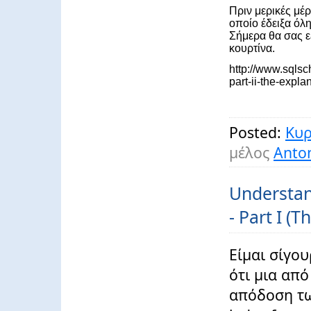
Πριν μερικές μέ
οποίο έδειξα όλ
Σήμερα θα σας ε
κουρτίνα.
http://www.sqlsc
part-ii-the-expl
Posted:
Κυρ
μέλος
Anton
Understan
- Part I (T
Είμαι σίγου
ότι μια από
απόδοση των