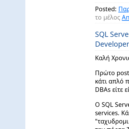
Posted:
Παρ
το μέλος
An
SQL Serve
Develope
Καλή Χρονιά
Πρώτο post 
κάτι απλό π
DBAs είτε ε
Ο SQL Serv
services. Κ
"ταχυδρομι