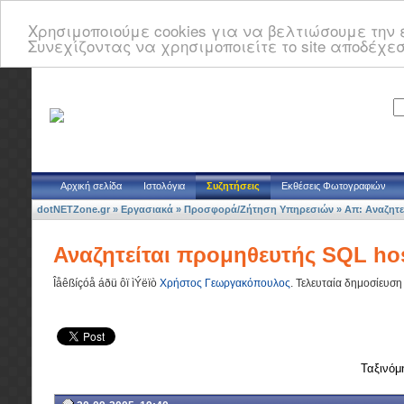
Χρησιμοποιούμε cookies για να βελτιώσουμε την ε
Συνεχίζοντας να χρησιμοποιείτε το site αποδέχεσ
Αρχική σελίδα
Ιστολόγια
Συζητήσεις
Εκθέσεις Φωτογραφιών
dotNETZone.gr
»
Εργασιακά
»
Προσφορά/Ζήτηση Υπηρεσιών
»
Απ: Αναζητε
Αναζητείται προμηθευτής SQL ho
Îåêßíçóå áðü ôï ìÝëïò
Χρήστος Γεωργακόπουλος
.
Τελευταία δημοσίευση
Ταξινόμ