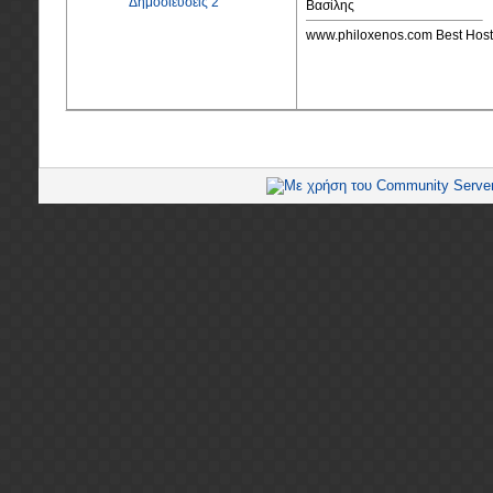
Δημοσιεύσεις 2
Βασίλης
www.philoxenos.com Best Host