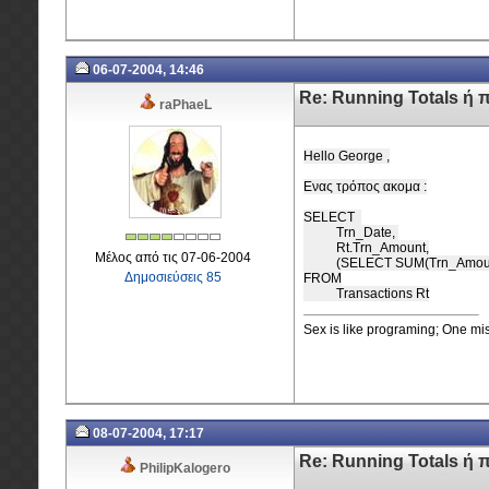
06-07-2004, 14:46
Re: Running Totals ή 
raPhaeL
Hello George ,
Ενας τρόπος ακομα :
SELECT
Trn_Date,
Rt.Trn_Amount,
Μέλος από τις 07-06-2004
(SELECT SUM(Trn_Amount) F
Δημοσιεύσεις 85
FROM
Transactions Rt
Sex is like programing; One mist
08-07-2004, 17:17
Re: Running Totals ή 
PhilipKalogero