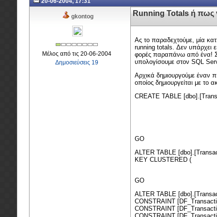
20-06-2004, 17:31
Running Totals ή πως 
gkontog
Ας το παραδεχτούμε, μία κα
running totals. Δεν υπάρχει
Μέλος από τις 20-06-2004
φορές παραπάνω από ένα! Στ
υπολογίσουμε στον SQL Serve
Δημοσιεύσεις 19
Αρχικά δημιουργούμε έναν πί
οποίος δημιουργείται με το α
CREATE TABLE [dbo].[Transa
[Trn_ID] [int] 
[Trn_CustID] 
[Trn_Date] [d
[Trn_Amount] [de
GO
ALTER TABLE [dbo].[Trans
KEY CLUSTERED (
[Trn_ID] 
GO
ALTER TABLE [dbo].[Transa
CONSTRAINT [DF_Transactio
CONSTRAINT [DF_Transactio
CONSTRAINT [DF_Transacti