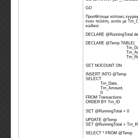
GO
Προσθέτουμε κάποιες εγγραφ
έναν πελάτη, αυτόν με Trn_C
κώδικα:
DECLARE @RunningTotal dec
DECLARE @Temp TABLE(
Trn_Date dat
Trn_Amount deci
Trn_RunningTotal
SET NOCOUNT ON
INSERT INTO @Temp
SELECT
Trn_Date,
Trn_Amount,
0
FROM Transactions
ORDER BY Trn_ID
SET @RunningTotal = 0
UPDATE @Temp
SET @RunningTotal = Trn_R
SELECT * FROM @Temp