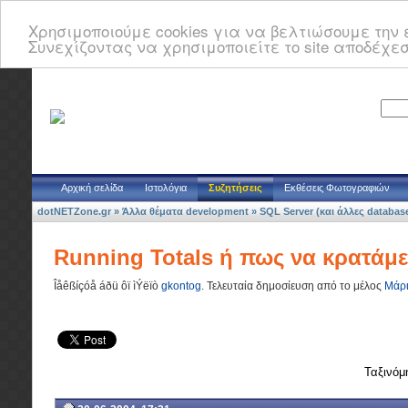
Χρησιμοποιούμε cookies για να βελτιώσουμε την ε
Συνεχίζοντας να χρησιμοποιείτε το site αποδέχεσ
Αρχική σελίδα
Ιστολόγια
Συζητήσεις
Εκθέσεις Φωτογραφιών
dotNETZone.gr
»
Άλλα θέματα development
»
SQL Server (και άλλες database
Running Totals ή πως να κρατάμε 
Îåêßíçóå áðü ôï ìÝëïò
gkontog
.
Τελευταία δημοσίευση από το μέλος
Μάρι
Ταξινόμ