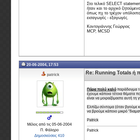
Στο τελικό SELECT statement
ήταν και το αρχικό ζητούμεν
όπως πχ το τρέχον υπόλοιπο 
εισαγωγές - εξαγωγές.
Κοντογιάννης Γεώργιος
MCP, MCSD
20-06-2004, 17:53
Re: Running Totals ή 
patrick
Πάρα πολύ καλό
παράδειγμα το
έχουμε κάποια τέτοια θέματα π
είναι να μοιραζόμαστε αυτή τη 
Ελπίζω σύντομα (όταν βγούμε κα
να βρούμε κάποιο μικρό "διαμαν
Patrick
Μέλος από τις 05-06-2004
Π. Φάληρο
Patrick
Δημοσιεύσεις 410