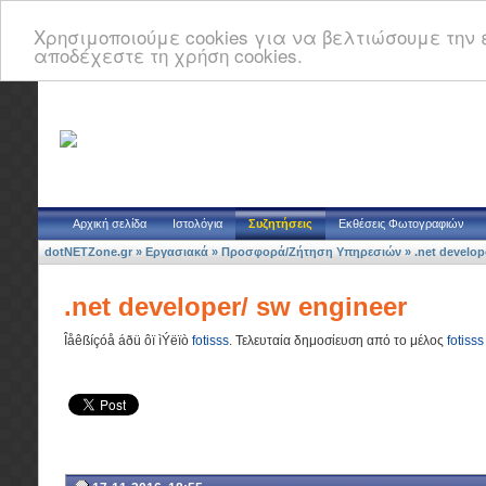
Χρησιμοποιούμε cookies για να βελτιώσουμε την ε
αποδέχεστε τη χρήση cookies.
Αρχική σελίδα
Ιστολόγια
Συζητήσεις
Εκθέσεις Φωτογραφιών
dotNETZone.gr
»
Εργασιακά
»
Προσφορά/Ζήτηση Υπηρεσιών
»
.net develop
.net developer/ sw engineer
Îåêßíçóå áðü ôï ìÝëïò
fotisss
.
Τελευταία δημοσίευση από το μέλος
fotisss