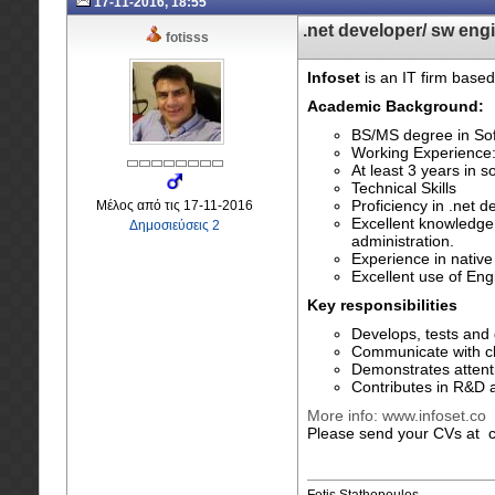
17-11-2016, 18:55
.net developer/ sw eng
fotisss
Infoset
is an IT firm base
Academic Background:
BS/MS degree in Sof
Working Experience
At least 3 years in 
Technical Skills
Proficiency in .net 
Μέλος από τις 17-11-2016
Excellent knowledge
Δημοσιεύσεις 2
administration.
Experience in native
Excellent use of Eng
Key responsibilities
Develops, tests and
Communicate with cli
Demonstrates attenti
Contributes in R&D a
More info: www.infoset.co
Please send your CVs at