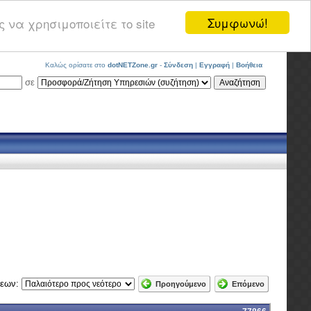
Συμφωνώ!
 να χρησιμοποιείτε το site
Καλώς ορίσατε στο
dotNETZone.gr
-
Σύνδεση
|
Εγγραφή
|
Βοήθεια
σε
σεων:
Προηγούμενο
Επόμενο