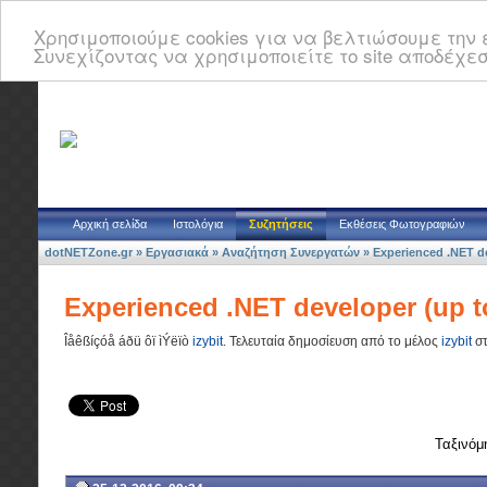
Χρησιμοποιούμε cookies για να βελτιώσουμε την ε
Συνεχίζοντας να χρησιμοποιείτε το site αποδέχεσ
Αρχική σελίδα
Ιστολόγια
Συζητήσεις
Εκθέσεις Φωτογραφιών
dotNETZone.gr
»
Εργασιακά
»
Αναζήτηση Συνεργατών
»
Experienced .NET de
Experienced .NET developer (up t
Îåêßíçóå áðü ôï ìÝëïò
izybit
.
Τελευταία δημοσίευση από το μέλος
izybit
στ
Ταξινόμ