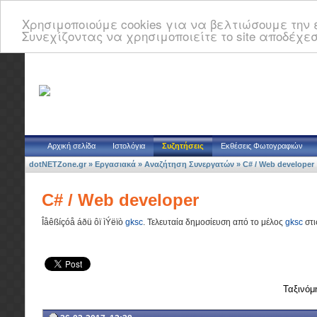
Χρησιμοποιούμε cookies για να βελτιώσουμε την ε
Συνεχίζοντας να χρησιμοποιείτε το site αποδέχεσ
Αρχική σελίδα
Ιστολόγια
Συζητήσεις
Εκθέσεις Φωτογραφιών
dotNETZone.gr
»
Εργασιακά
»
Αναζήτηση Συνεργατών
»
C# / Web developer
C# / Web developer
Îåêßíçóå áðü ôï ìÝëïò
gksc
.
Τελευταία δημοσίευση από το μέλος
gksc
στι
Ταξινόμ