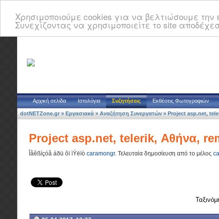
Χρησιμοποιούμε cookies για να βελτιώσουμε την ε
Συνεχίζοντας να χρησιμοποιείτε το site αποδέχεσ
Αρχική σελίδα
Ιστολόγια
Συζητήσεις
Εκθέσεις Φωτογραφιών
dotNETZone.gr
»
Εργασιακά
»
Αναζήτηση Συνεργατών
»
Project asp.net, tel
Project asp.net, telerik, Αθήνα, r
Îåêßíçóå áðü ôï ìÝëïò
caramongr
.
Τελευταία δημοσίευση από το μέλος
c
Ταξινόμ