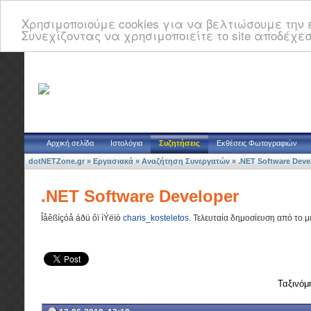
Χρησιμοποιούμε cookies για να βελτιώσουμε την ε
Συνεχίζοντας να χρησιμοποιείτε το site αποδέχεσ
Αρχική σελίδα
Ιστολόγια
Συζητήσεις
Εκθέσεις Φωτογραφιών
dotNETZone.gr
»
Εργασιακά
»
Αναζήτηση Συνεργατών
»
.NET Software Deve
.NET Software Developer
Îåêßíçóå áðü ôï ìÝëïò
charis_kosteletos
.
Τελευταία δημοσίευση από το 
Ταξινόμ