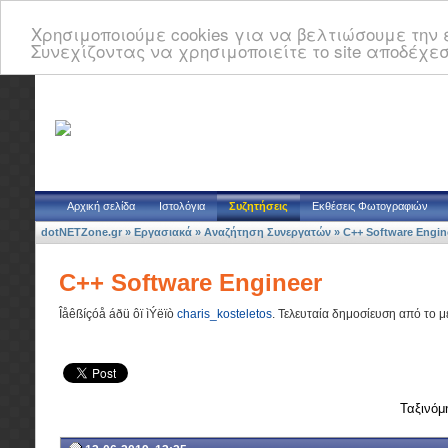
Χρησιμοποιούμε cookies για να βελτιώσουμε την ε
Συνεχίζοντας να χρησιμοποιείτε το site αποδέχεσ
Αρχική σελίδα
Ιστολόγια
Συζητήσεις
Εκθέσεις Φωτογραφιών
dotNETZone.gr
»
Εργασιακά
»
Αναζήτηση Συνεργατών
»
C++ Software Engin
C++ Software Engineer
Îåêßíçóå áðü ôï ìÝëïò
charis_kosteletos
.
Τελευταία δημοσίευση από το 
Ταξινόμ