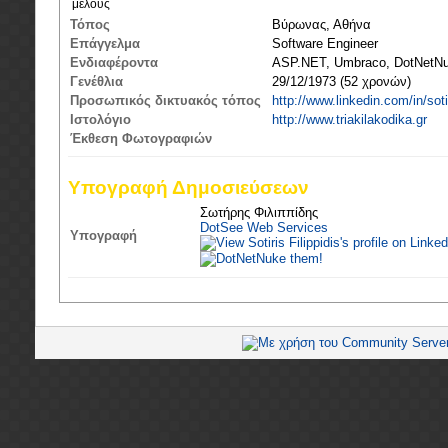
μέλους
Τόπος
Βύρωνας, Αθήνα
Επάγγελμα
Software Engineer
Ενδιαφέροντα
ASP.NET, Umbraco, DotNetNu
Γενέθλια
29/12/1973 (52 χρονών)
Προσωπικός δικτυακός τόπος
http://www.linkedin.com/in/soti
Ιστολόγιο
http://www.triakilakodika.gr
Έκθεση Φωτογραφιών
Υπογραφή Δημοσιεύσεων
Σωτήρης Φιλιππίδης
DotSee Web Services
Υπογραφή