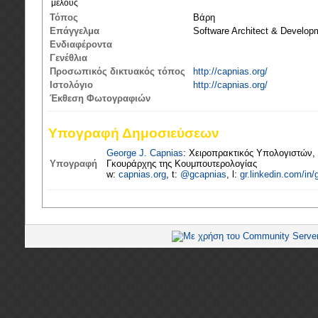
μέλους
Τόπος
Βάρη
Επάγγελμα
Software Architect & Develo
Ενδιαφέροντα
Γενέθλια
Προσωπικός δικτυακός τόπος
http://capnias.org/
Ιστολόγιο
http://capnias.org/
Έκθεση Φωτογραφιών
Υπογραφή Δημοσιεύσεων
George J. Capnias
: Χειροπρακτικός Υπολογιστών,
Υπογραφή
Γκουράρχης της Κουμπουτερολογίας
w:
capnias.org
, t:
@gcapnias
, l:
gr.linkedin.com/in