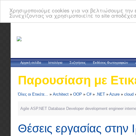
Χρησιμοποιούμε cookies για να βελτιώσουμε την ε
Συνεχίζοντας να χρησιμοποιείτε το site αποδέχεσ
Αρχική σελίδα
Ιστολόγια
Συζητήσεις
Εκθέσεις Φωτογραφιών
Παρουσίαση με Ετικ
Όλες οι Ετικέτε...
»
Architect
»
OOP
»
C#
»
.NET
»
Azure
»
cloud
Agile
ASP.NET
Database
Developer
development
engineer
intern
Θέσεις εργασίας στην 