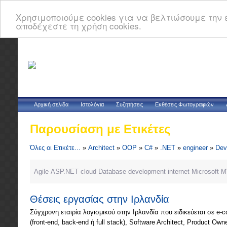
Χρησιμοποιούμε cookies για να βελτιώσουμε την ε
αποδέχεστε τη χρήση cookies.
Αρχική σελίδα
Ιστολόγια
Συζητήσεις
Εκθέσεις Φωτογραφιών
Παρουσίαση με Ετικέτες
Όλες οι Ετικέτε...
»
Architect
»
OOP
»
C#
»
.NET
»
engineer
»
Dev
Agile
ASP.NET
cloud
Database
development
internet
Microsoft
M
Θέσεις εργασίας στην Ιρλανδία
Σύγχρονη εταιρία λογισμικού στην Ιρλανδία που ειδικεύεται σε e-c
(front-end, back-end ή full stack), Software Architect, Product Own