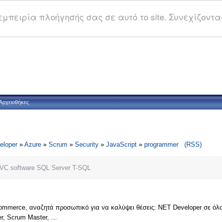
μπειρία πλοήγησής σας σε αυτό το site. Συνεχίζοντας
Αρχειοθήκες
eloper
»
Azure
»
Scrum
»
Security
»
JavaScript
»
programmer
(RSS)
VC
software
SQL Server
T-SQL
ommerce, αναζητά προσωπικό για να καλύψει θέσεις: ΝΕΤ Developer σε όλα τα 
er, Scrum Master, ...