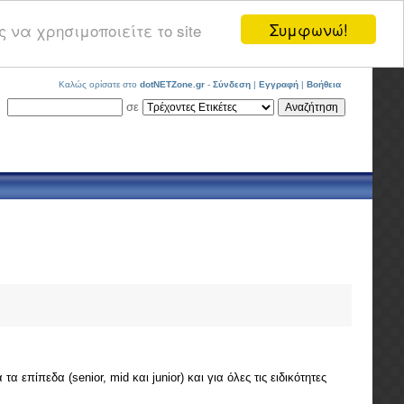
Συμφωνώ!
 να χρησιμοποιείτε το site
Καλώς ορίσατε στο
dotNETZone.gr
-
Σύνδεση
|
Εγγραφή
|
Βοήθεια
σε
επίπεδα (senior, mid και junior) και για όλες τις ειδικότητες