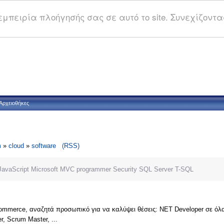
μπειρία πλοήγησής σας σε αυτό το site. Συνεχίζοντας
Αρχειοθήκες
m
»
cloud
»
software
(RSS)
JavaScript
Microsoft
MVC
programmer
Security
SQL Server
T-SQL
ommerce, αναζητά προσωπικό για να καλύψει θέσεις: ΝΕΤ Developer σε όλα τα 
er, Scrum Master, ...