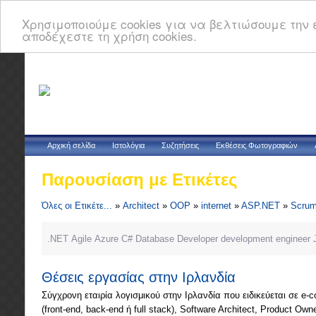
Χρησιμοποιούμε cookies για να βελτιώσουμε την ε
αποδέχεστε τη χρήση cookies.
Αρχική σελίδα
Ιστολόγια
Συζητήσεις
Εκθέσεις Φωτογραφιών
Παρουσίαση με Ετικέτες
Όλες οι Ετικέτε...
»
Architect
»
OOP
»
internet
»
ASP.NET
»
Scru
.NET
Agile
Azure
C#
Database
Developer
development
engineer
Θέσεις εργασίας στην Ιρλανδία
Σύγχρονη εταιρία λογισμικού στην Ιρλανδία που ειδικεύεται σε e-c
(front-end, back-end ή full stack), Software Architect, Product Own