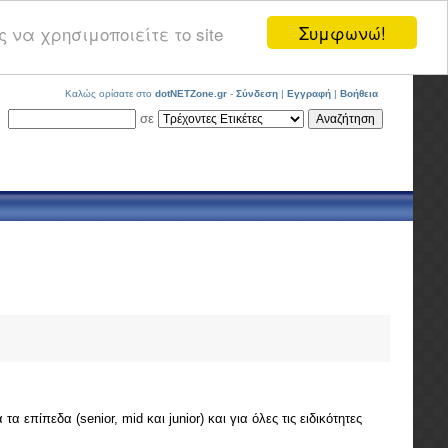
Συμφωνώ!
 να χρησιμοποιείτε το site
Καλώς ορίσατε στο
dotNETZone.gr
-
Σύνδεση
|
Εγγραφή
|
Βοήθεια
σε
επίπεδα (senior, mid και junior) και για όλες τις ειδικότητες