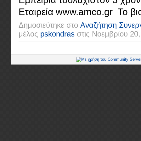
Εταιρεία www.amco.gr Το βιο
Δημοσιεύτηκε στο
Αναζήτηση Συνερ
μέλος
pskondras
στις
Νοεμβρίου 20,