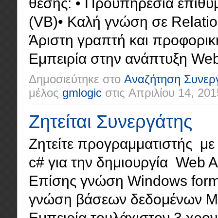
θέσης: • Προϋπηρεσία επιθυ
(VB)• Καλή γνώση σε Relatio
Άριστη γραπτή και προφορικ
Εμπειρία στην ανάπτυξη Web 
Δημοσιεύτηκε στο
Αναζήτηση Συνερ
μέλος
gmlogic
στις
Απριλίου 14, 201
Ζητείται Συνεργάτης
Ζητείτε προγραμματιστής με
c# για την δημιουργία Web App
Επίσης γνώση Windows forms
γνώση βάσεων δεδομένων MS
Εμπειρία τουλάχιστον 3 χρονι