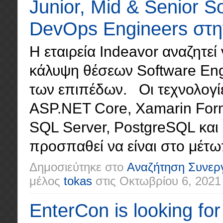
Junior, Mid & Senior S
DevOps Engineers στη
Η εταιρεία Indeavor αναζητεί
κάλυψη θέσεων Software Eng
των επιπέδων. Οι τεχνολογίε
ASP.NET Core, Xamarin Forms
SQL Server, PostgreSQL και
προσπαθεί να είναι στο μέτωπ
Δημοσιεύτηκε στο
Αναζήτηση Συνερ
μέλος
tokas
στις
Οκτωβρίου 6, 2021
EnterCon is looking fo