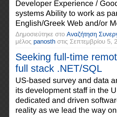
Developer Experience / Goo
systems Ability to work as par
English/Greek Web and/or Mob
Δημοσιεύτηκε στο
Αναζήτηση Συνερ
μέλος
panosth
στις
Σεπτεμβρίου 5, 
Seeking full-time remo
full stack .NET/SQL
US-based survey and data ana
its development staff in the 
dedicated and driven software
reality as we lead the way on