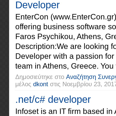
Developer
EnterCon (www.EnterCon.gr) 
offering business software so
Faros Psychikou, Athens, Gre
Description:We are looking f
Developer with a passion for 
team in Athens, Greece. You wi
Δημοσιεύτηκε στο
Αναζήτηση Συνερ
μέλος
dkont
στις
Νοεμβρίου 23, 201
.net/c# developer
Infoset is an IT firm based i