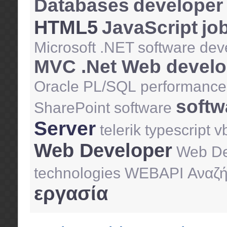
Databases
developer
HTML5
JavaScript
jo
Microsoft .NET software de
MVC .Net Web develo
Oracle PL/SQL
performance
softw
SharePoint
software
Server
telerik
typescript
v
Web Developer
Web De
technologies
WEBAPI
Αναζή
εργασία