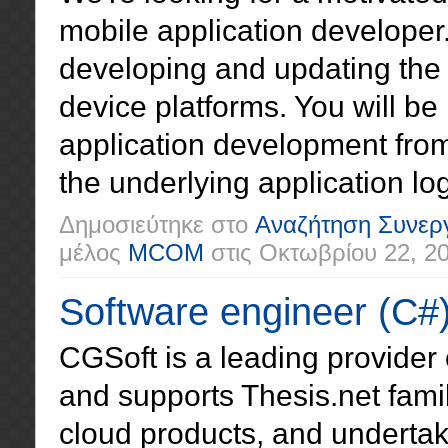
mobile application developer.
developing and updating the
device platforms. You will be 
application development fro
the underlying application log
Δημοσιεύτηκε στο
Αναζήτηση Συνερ
μέλος
MCOM
στις
Οκτωβρίου 22, 2
Software engineer (C#
CGSoft is a leading provider 
and supports Thesis.net fami
cloud products, and undertake