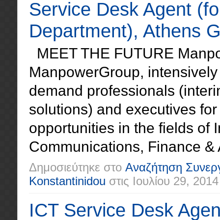
Service Desk Agent (f
Department), Athens 
MEET THE FUTURE Manpowe
ManpowerGroup, intensively a
demand professionals (inter
solutions) and executives for
opportunities in the fields o
Communications, Finance & A
Δημοσιεύτηκε στο
Αναζήτηση Συνερ
Konstantinidou
στις
Ιουλίου 29, 2014
ICT Service Desk Agen