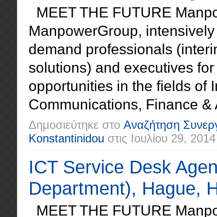
MEET THE FUTURE Manpowe
ManpowerGroup, intensively a
demand professionals (inter
solutions) and executives for
opportunities in the fields o
Communications, Finance & A
Δημοσιεύτηκε στο
Αναζήτηση Συνερ
Konstantinidou
στις
Ιουλίου 29, 2014
ICT Service Desk Agen
Department), Hague, H
MEET THE FUTURE Manpowe