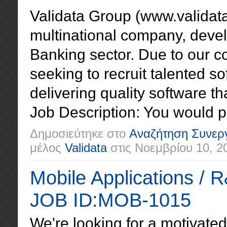
Validata Group (www.validata
multinational company, develo
Banking sector. Due to our c
seeking to recruit talented 
delivering quality software t
Job Description: You would par
Δημοσιεύτηκε στο
Αναζήτηση Συνερ
μέλος
Validata
στις
Νοεμβρίου 10, 2
Mobile Applications / 
JOB ID:MOB-1015
We're looking for a motivated