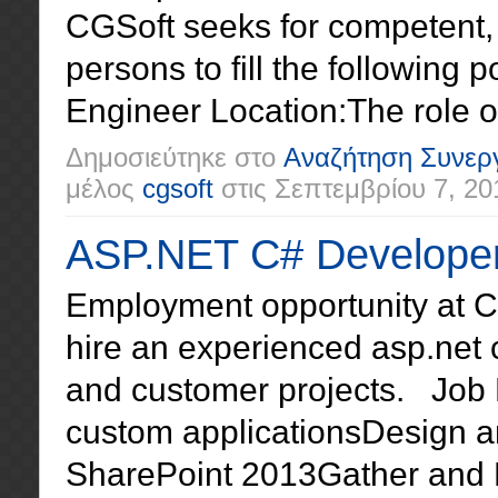
CGSoft seeks for competent,
persons to fill the following
Engineer Location:The role op
Δημοσιεύτηκε στο
Αναζήτηση Συνερ
μέλος
cgsoft
στις
Σεπτεμβρίου 7, 20
ASP.NET C# Developer
Employment opportunity at Ch
hire an experienced asp.net 
and customer projects. Job
custom applicationsDesign a
SharePoint 2013Gather and 