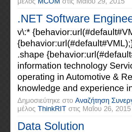
μέλος
MCOM
στις
Μαΐου 29, 2015
.NET Software Engine
v\:* {behavior:url(#default#VM
{behavior:url(#default#VML);}
.shape {behavior:url(#defaul
information technology Servi
operating in Automotive & Ret
knowledge and experience in
Δημοσιεύτηκε στο
Αναζήτηση Συνερ
μέλος
ThinkRIT
στις
Μαΐου 26, 2015
Data Solution