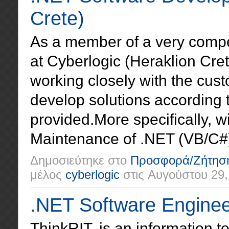
Crete)
As a member of a very comp
at Cyberlogic (Heraklion Cret
working closely with the cus
develop solutions according 
provided.More specifically, 
Maintenance of .NET (VB/C#)
Δημοσιεύτηκε στο
Προσφορά/Ζήτησ
μέλος
cyberlogic
στις
Αυγούστου 29,
.NET Software Engine
ThinkRIT, is an information 