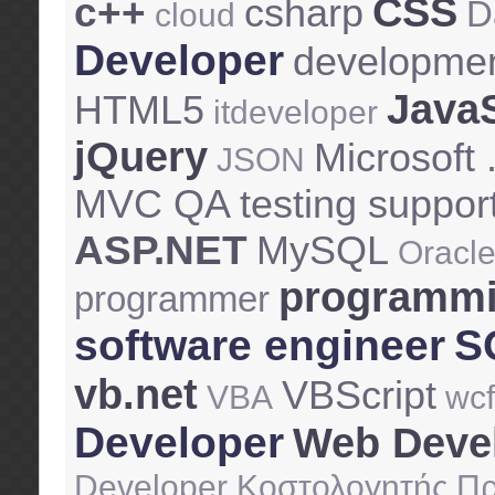
CSS
c++
csharp
D
cloud
Developer
developme
JavaS
HTML5
itdeveloper
jQuery
Microsoft
JSON
MVC QA testing suppor
ASP.NET
MySQL
Oracl
programm
programmer
software engineer
S
vb.net
VBScript
VBA
wcf
Developer
Web Deve
Developer Κοστολογητής 