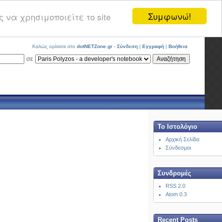
Συμφωνώ!
 να χρησιμοποιείτε το site
Καλώς ορίσατε στο
dotNETZone.gr
-
Σύνδεση
|
Εγγραφή
|
Βοήθεια
σε
Το Ιστολόγιο
Αρχική Σελίδα
Σύνδεσμοι
Συνδρομές
RSS 2.0
Atom 0.3
Recent Posts