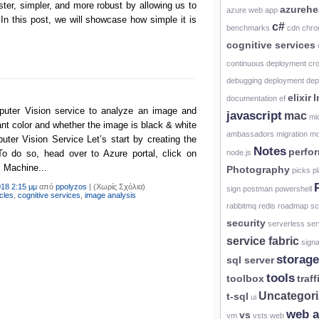
er, simpler, and more robust by allowing us to
azureh
azure web app
In this post, we will showcase how simple it is
c#
benchmarks
cdn
chro
cognitive services
continuous deployment
cr
debugging
deployment
dep
elixir
I
documentation
ef
mputer Vision service to analyze an image and
javascript
mac
mi
nt color and whether the image is black & white
ambassadors
migration
mo
uter Vision Service Let’s start by creating the
Notes
perfo
o do so, head over to Azure portal, click on
node.js
+ Machine...
Photography
picks
p
018 2:15 μμ
από
ppolyzos
|
(Χωρίς Σχόλια)
sign
postman
powershell
icles
,
cognitive services
,
image analysis
rabbitmq
redis
roadmap
sc
security
serverless
ser
service fabric
signa
storage
sql server
tools
toolbox
traf
Uncategor
t-sql
ui
web 
vs
vm
vsts
web