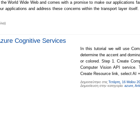
 the World Wide Web and comes with a promise to make our applications fast
applications and address these concerns within the transport layer itself. 
λια)
Azure Cognitive Services
In this tutorial we will use Co
determine the accent and domina
or colored. Step 1. Create Comp
Computer Vision API service. T
Create Resource link, select AI 
Δημοσιεύτηκε στις
Τετάρτη, 16 Μαΐου 2
Δημοσίευση στην κατηγορία:
azure
,
Art