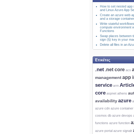
How to set nested app 
and Linux Azure App Se
Create an azure web ap
and a storage containe
Write stateful workflows
compute environment w
Functions
Swap places between ti
sign (§) key in your m
Delete all files in an A
Ετικέτες
.net
.net core
acs
app 
management
service
Articl
arm
core
au
aspnet
athens
azure
availability
a
azure cdn
azure container
cosmos db
azure devops
a
functions
azure function
azure portal
azure signalr