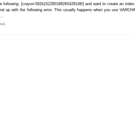
he following: [crayon-582b152280188265428148/] and want to create an index f
nd up with the following error: This usually happens when you use VARCH
...
λια)