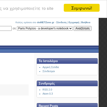
Συμφωνώ!
 να χρησιμοποιείτε το site
Καλώς ορίσατε στο
dotNETZone.gr
-
Σύνδεση
|
Εγγραφή
|
Βοήθεια
σε
Το Ιστολόγιο
Αρχική Σελίδα
Σύνδεσμοι
Συνδρομές
RSS 2.0
Atom 0.3
Recent Posts