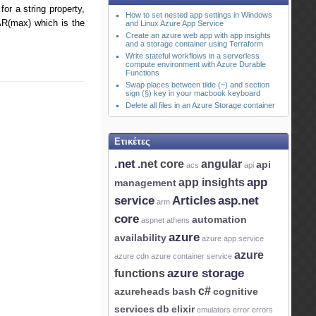
or a string property,
How to set nested app settings in Windows
AR(max) which is the
and Linux Azure App Service
Create an azure web app with app insights
and a storage container using Terraform
Write stateful workflows in a serverless
compute environment with Azure Durable
Functions
Swap places between tilde (~) and section
sign (§) key in your macbook keyboard
Delete all files in an Azure Storage container
Ετικέτες
.net
.net core
angular
api
acs
api
app
app insights
management
service
Articles
asp.net
arm
core
automation
aspnet
athens
azure
availability
azure app service
azure
azure cdn
azure container service
azure storage
functions
c#
azureheads
bash
cognitive
services
db
elixir
emulators
error
errors