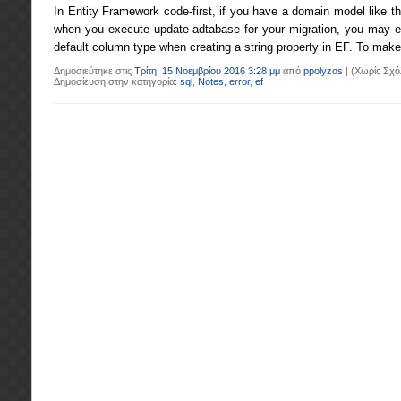
In Entity Framework code-first, if you have a domain model like t
when you execute update-adtabase for your migration, you may e
default column type when creating a string property in EF. To make
Δημοσιεύτηκε στις
Τρίτη, 15 Νοεμβρίου 2016 3:28 μμ
από
ppolyzos
|
(Χωρίς Σχό
Δημοσίευση στην κατηγορία:
sql
,
Notes
,
error
,
ef