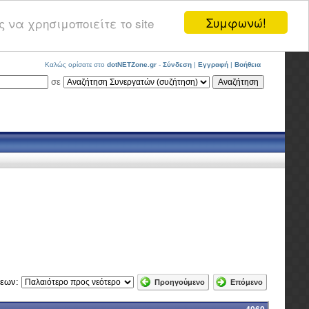
Συμφωνώ!
 να χρησιμοποιείτε το site
Καλώς ορίσατε στο
dotNETZone.gr
-
Σύνδεση
|
Εγγραφή
|
Βοήθεια
σε
σεων:
Προηγούμενο
Επόμενο