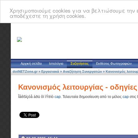
Χρησιμοποιούμε cookies για να βελτιώσουμε την ε
αποδέχεστε τη χρήση cookies.
Αρχική σελίδα
Ιστολόγια
Συζητήσεις
Εκθέσεις Φωτογραφιών
dotNETZone.gr
»
Εργασιακά
»
Αναζήτηση Συνεργατών
»
Κανονισμός λειτουρ
Κανονισμός λειτουργίας - οδηγίες
Îåêßíçóå áðü ôï ìÝëïò
cap
.
Τελευταία δημοσίευση από το μέλος
cap
στις 