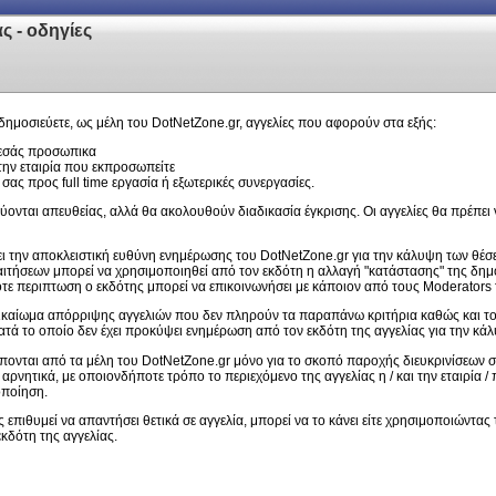
ς - οδηγίες
δημοσιεύετε, ως μέλη του DotNetZone.gr, αγγελίες που αφορούν στα εξής:
 εσάς προσωπικα
την εταιρία που εκπροσωπείτε
σας προς full time εργασία ή εξωτερικές συνεργασίες.
εύονται απευθείας, αλλά θα ακολουθούν διαδικασία έγκρισης. Οι αγγελίες θα πρέπε
χει την αποκλειστική ευθύνη ενημέρωσης του DotNetZone.gr για την κάλυψη των θέσ
αιτήσεων μπορεί να χρησιμοποιηθεί από τον εκδότη η αλλαγή "κατάστασης" της δημο
οτε περιπτωση ο εκδότης μπορεί να επικοινωνήσει με κάποιον από τους Moderator
 δικαίωμα απόρριψης αγγελιών που δεν πληρούν τα παραπάνω κριτήρια καθώς και τ
ατά το οποίο δεν έχει προκύψει ενημέρωση από τον εκδότη της αγγελίας για την κ
ρέπονται από τα μέλη του DotNetZone.gr μόνο για το σκοπό παροχής διευκρινίσεων
 αρνητικά, με οποιονδήποτε τρόπο το περιεχόμενο της αγγελίας η / και την εταιρία
οποίηση.
επιθυμεί να απαντήσει θετικά σε αγγελία, μπορεί να το κάνει είτε χρησιμοποιώντας
κδότη της αγγελίας.