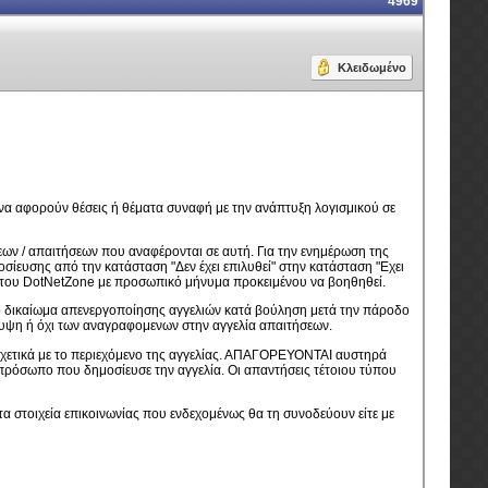
4969
Κλειδωμένο
ι να αφορούν θέσεις ή θέματα συναφή με την ανάπτυξη λογισμικού σε
εων / απαιτήσεων που αναφέρονται σε αυτή. Για την ενημέρωση της
σίευσης από την κατάσταση "Δεν έχει επιλυθεί" στην κατάσταση "Εχει
s του DotNetZone με προσωπικό μήνυμα προκειμένου να βοηθηθεί.
ο δικαίωμα απενεργοποίησης αγγελιών κατά βούληση μετά την πάροδο
άλυψη ή όχι των αναγραφομενων στην αγγελία απαιτήσεων.
 σχετικά με το περιεχόμενο της αγγελίας. ΑΠΑΓΟΡΕΥΟΝΤΑΙ αυστηρά
 / πρόσωπο που δημοσίευσε την αγγελία. Οι απαντήσεις τέτοιου τύπου
 τα στοιχεία επικοινωνίας που ενδεχομένως θα τη συνοδεύουν είτε με