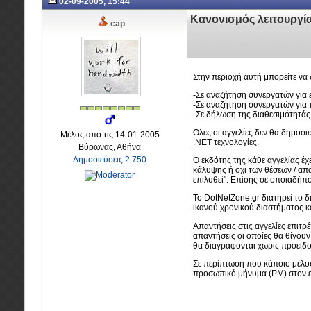
02-09-2005, 15:44
Κανονισμός λειτουργία
cap
Στην περιοχή αυτή μπορείτε να 
-Σε αναζήτηση συνεργατών για
-Σε αναζήτηση συνεργατών για 
-Σε δήλωση της διαθεσιμότητάς 
Ολες οι αγγελίες δεν θα δημοσι
Μέλος από τις 14-01-2005
.NET τεχνολογίες.
Βύρωνας, Αθήνα
Δημοσιεύσεις 2.750
Ο εκδότης της κάθε αγγελίας έ
κάλυψης ή οχι των θέσεων / απ
επιλυθεί". Επίσης σε οποιαδήπ
Το DotNetZone.gr διατηρεί το
ικανού χρονικού διαστήματος κ
Απαντήσεις στις αγγελίες επιτ
απαντήσεις οι οποίες θα θίγουν
θα διαγράφονται χωρίς προειδ
Σε περίπτωση που κάποιο μέλος 
προσωπικό μήνυμα (PM) στον ε