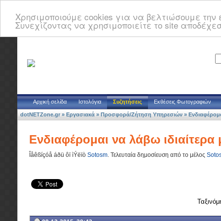
Χρησιμοποιούμε cookies για να βελτιώσουμε την ε
Συνεχίζοντας να χρησιμοποιείτε το site αποδέχεσ
Αρχική σελίδα
Ιστολόγια
Συζητήσεις
Εκθέσεις Φωτογραφιών
dotNETZone.gr
»
Εργασιακά
»
Προσφορά/Ζήτηση Υπηρεσιών
»
Ενδιαφέρομα
Ενδιαφέρομαι να λάβω ιδιαίτερα
Îåêßíçóå áðü ôï ìÝëïò
Sotosm
.
Τελευταία δημοσίευση από το μέλος
Soto
Ταξινόμ