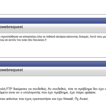
tpwebrequest
πλά προσπάθησα να αποκλείσω όλα τα πιθανά σενάρια κάνοντας δοκιμές. Αυτό που μ
νώ σε αυτόν τον εναν δεν δουλεύει.!!
tpwebrequest
λή FTP δοκίμασες να συνδεθείς; Αν συνδεθείς, τότε το πρόβλημα δεν έχει να κ
όμενο είναι αν ο υπολογιστής που έχει πρόβλημα, έχει πάρει updates.
οιο antivirus που έχεις εγκαταστήσει και έχει firewall; Πχ Avast;