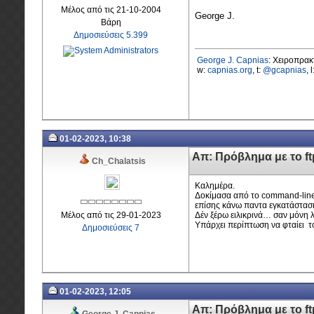
Μέλος από τις 21-10-2004
George J.
Βάρη
Δημοσιεύσεις 5.399
George J. Capnias
: Χειροπρα
w:
capnias.org
, t:
@gcapnias
, 
01-02-2023, 10:38
Απ: Πρόβλημα με το f
Ch_Chalatsis
Καλημέρα.
Δοκίμασα από το command-line ν
επίσης κάνω παντα εγκατάσταση τ
Μέλος από τις 29-01-2023
Δέν ξέρω ειλικρινά… σαν μόνη λ
Υπάρχει περίπτωση να φταίει 
Δημοσιεύσεις 7
01-02-2023, 12:05
Απ: Πρόβλημα με το f