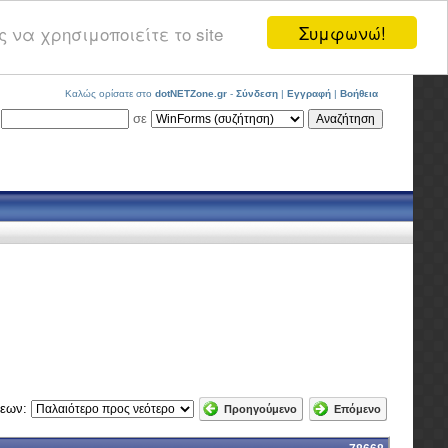
Συμφωνώ!
 να χρησιμοποιείτε το site
Καλώς ορίσατε στο
dotNETZone.gr
-
Σύνδεση
|
Εγγραφή
|
Βοήθεια
σε
σεων:
Προηγούμενο
Επόμενο