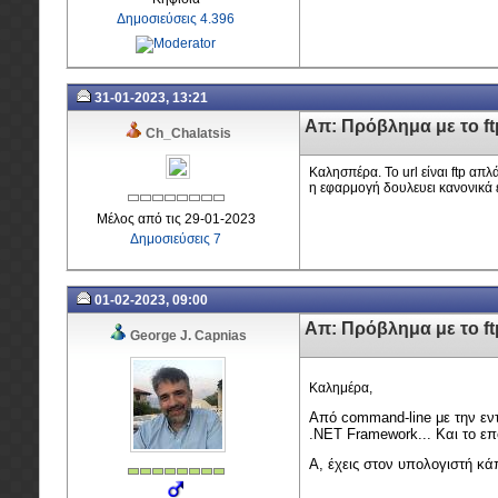
Δημοσιεύσεις 4.396
31-01-2023, 13:21
Απ: Πρόβλημα με το f
Ch_Chalatsis
Καλησπέρα. Το url είναι ftp α
η εφαρμογή δουλευει κανονικά ε
Μέλος από τις 29-01-2023
Δημοσιεύσεις 7
01-02-2023, 09:00
Απ: Πρόβλημα με το f
George J. Capnias
Καλημέρα,
Από command-line με την εντο
.NET Framework... Και το επ
Α, έχεις στον υπολογιστή κάπ