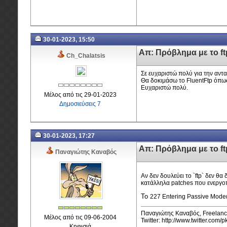
30-01-2023, 15:50
Απ: Πρόβλημα με το f
Ch_Chalatsis
Σε ευχαριστώ πολύ για την αντ
Θα δοκιμάσω το FluentFtp όπως
Ευχαριστώ πολύ.
Μέλος από τις 29-01-2023
Δημοσιεύσεις 7
30-01-2023, 17:27
Απ: Πρόβλημα με το f
Παναγιώτης Καναβός
Αν δεν δουλεύει το `ftp` δεν θα
κατάλληλα patches που ενεργοπ
To
227 Entering Passive Mode(x
Παναγιώτης Καναβός, Freelanc
Μέλος από τις 09-06-2004
Twitter: http://www.twitter.com/
Κηφισιά