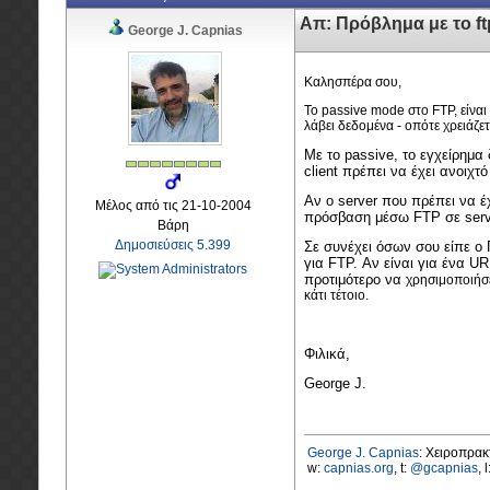
Απ: Πρόβλημα με το f
George J. Capnias
Καλησπέρα σου,
Το passive mode στο FTP, είναι
λάβει δεδομένα - οπότε χρειάζετ
Με το passive, το εγχείρημα
client πρέπει να έχει ανοιχτ
Αν ο server που πρέπει να έ
Μέλος από τις 21-10-2004
πρόσβαση μέσω FTP σε server
Βάρη
Δημοσιεύσεις 5.399
Σε συνέχει όσων σου είπε ο 
για FTP. Αν είναι για ένα UR
προτιμότερο να
χρησιμοποιήσ
κάτι τέτοιο.
Φιλικά,
George J.
George J. Capnias
: Χειροπρα
w:
capnias.org
, t:
@gcapnias
, 