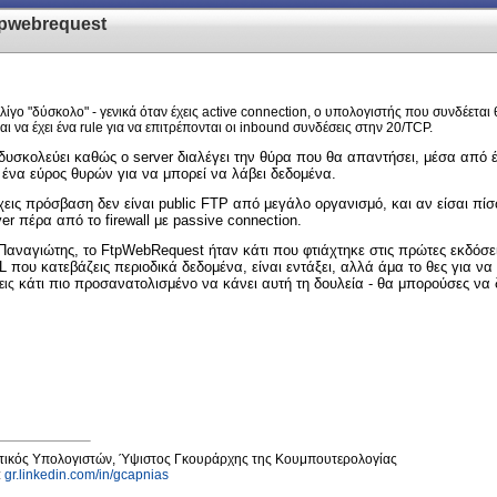
tpwebrequest
 λίγο "δύσκολο" - γενικά όταν έχεις active connection, ο υπολογιστής που συνδέεται
αι να έχει ένα rule για να επιτρέπονται οι inbound συνδέσεις στην 20/TCP.
 δυσκολεύει καθώς ο server διαλέγει την θύρα που θα απαντήσει, μέσα από έν
ό ένα εύρος θυρών για να μπορεί να λάβει δεδομένα.
χεις πρόσβαση δεν είναι public FTP από μεγάλο οργανισμό, και αν είσαι πίσ
 πέρα από το firewall με passive connection.
Παναγιώτης, το FtpWebRequest ήταν κάτι που φτιάχτηκε στις πρώτες εκδόσει
L που κατεβάζεις περιοδικά δεδομένα, είναι εντάξει, αλλά άμα το θες για να
κάτι πιο προσανατολισμένο να κάνει αυτή τη δουλεία - θα μπορούσες να δ
εις
κτικός Υπολογιστών, Ύψιστος Γκουράρχης της Κουμπουτερολογίας
l:
gr.linkedin.com/in/gcapnias