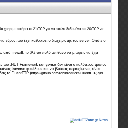
 θα χρησιμοποιήσει το 21/TCP για να στείλει δεδομένα και 20/TCP να
α εύρος που έχει καθορίσει ο διαχειριστής του server. Οπότε ο
ω από firewall, το βλέπω πολύ απίθανο να μπορείς να έχει
ς του .NET Framework και γενικά δεν είναι ο καλύτερος τρόπος
 κάνεις traverse φακέλους και να βλέπεις περιεχόμενα, είναι
εις το FluentFTP (
https://github.com/robinrodricks/FluentFTP) για