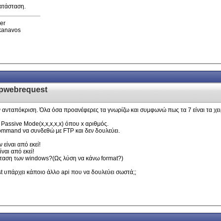
κατάσταση.
er
pkanavos
tpwebrequest
ν ανταπόκριση. Όλα όσα προανέφερες τα γνωρίζω και συμφωνώ πως τα 7 είναι τα χε
g Passive Mode(x,x,x,x,x) όπου x αριθμός.
 command να συνδεθώ με FTP και δεν δουλεύει.
 είναι από εκεί!
ίναι από εκεί!
σταση των windows?(Ως λύση να κάνω format?)
t υπάρχει κάποιο άλλο api που να δουλεύει σωστά;;