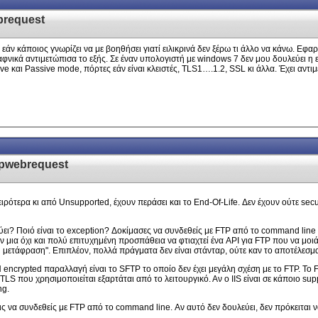
brequest
άν κάποιος γνωρίζει να με βοηθήσει γιατί ειλικρινά δεν ξέρω τι άλλο να κάνω. Εφα
αφνικά αντιμετώπισα το εξής. Σε έναν υπολογιστή με windows 7 δεν μου δουλεύει η 
e και Passive mode, πόρτες εάν είναι κλειστές, TLS1….1.2, SSL κι άλλα. Έχει αντιμε
tpwebrequest
ιρότερα κι από Unsupported, έχουν περάσει και το End-Of-Life. Δεν έχουν ούτε secu
λεύει? Ποιό είναι το exception? Δοκίμασες να συνδεθείς με FTP από το command l
μια όχι και πολύ επιτυχημένη προσπάθεια να φτιαχτεί ένα API για FTP που να μοιάζ
 μετάφραση". Επιπλέον, πολλά πράγματα δεν είναι στάνταρ, ούτε καν το αποτέλεσμα
 encrypted παραλλαγή είναι το SFTP το οποίο δεν έχει μεγάλη σχέση με το FTP. Το F
η TLS που χρησιμοποιείται εξαρτάται από το λειτουργικό. Αν ο IIS είναι σε κάποιο s
ng.
ις να συνδεθείς με FTP από το command line. Αν αυτό δεν δουλεύει, δεν πρόκειται