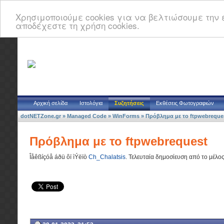
Χρησιμοποιούμε cookies για να βελτιώσουμε την ε
αποδέχεστε τη χρήση cookies.
Αρχική σελίδα
Ιστολόγια
Συζητήσεις
Εκθέσεις Φωτογραφιών
dotNETZone.gr
»
Managed Code
»
WinForms
»
Πρόβλημα με το ftpwebreque
Πρόβλημα με το ftpwebrequest
Îåêßíçóå áðü ôï ìÝëïò
Ch_Chalatsis
.
Τελευταία δημοσίευση από το μέλο