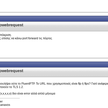
tpwebrequest
απόκριση.
 επίσης να κάνω port forward τις πόρτες
tpwebrequest
 δουλέψει ούτε το FluentFTP. Το URL που χρησιμοποιείς είναι ftp ή ftps? Γιατί ανέ
οιούν το TLS 1.2.
,x,x,x,x)
δεν είναι error αλλά απλό μήνυμα
er
pkanavos