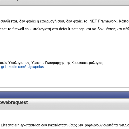
υνδέεται, δεν φταίει η εφαρμογή σου, δεν φταίει το .NET Framework. Κάπο
set το firewall του υπολογιστή στο default settings και να δοκιμάσεις και πά
κτικός Υπολογιστών, Ύψιστος Γκουράρχης της Κουμπουτερολογίας
l:
gr.linkedin.com/in/gcapnias
tpwebrequest
Είτε φταίει η εγκατάσταση σαν εγκατάσταση (ίσως δεν φορτώνουν σωστά τα Net.Socke