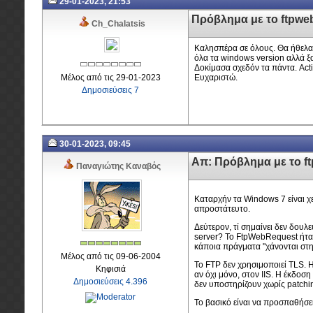
29-01-2023, 21:53
Πρόβλημα με το ftpwe
Ch_Chalatsis
Καλησπέρα σε όλους. Θα ήθελα ε
όλα τα windows version αλλά ξ
Δοκίμασα σχεδόν τα πάντα. Activ
Μέλος από τις 29-01-2023
Ευχαριστώ.
Δημοσιεύσεις 7
30-01-2023, 09:45
Απ: Πρόβλημα με το f
Παναγιώτης Καναβός
Καταρχήν τα Windows 7 είναι χε
απροστάτευτο.
Δεύτερον, τί σημαίνει δεν δου
server? Το FtpWebRequest ήταν 
κάποια πράγματα "χάνονται στη
Μέλος από τις 09-06-2004
Το FTP δεν χρησιμοποιεί TLS. Η
Κηφισιά
αν όχι μόνο, στον IIS. Η έκδοσ
Δημοσιεύσεις 4.396
δεν υποστηρίζουν χωρίς patchi
Το βασικό είναι να προσπαθήσε