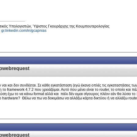
κτικός Υπολογιστών, Ύψιστος Γκουράρχης της Κουμπουτερολογίας
l:
gr.linkedin.com/in/gcapnias
tpwebrequest
αι και δεν συνδέεται. Σε κάθε εγκατάσταση (εγώ έκανα οπλές τις εγκαταστάσεις των
ο framework 4.7.2 που χρειάζομαι. Αυτό που μένει είναι το router, το οποίο και πάλ
ύση έχω το να κάνω format αλλά και πάλι δέν ειμαι σίγουρος πλέον εάν θα λύσει τ
το hardware? Θέλω να πω να δοκιμάσω να αλλάξω κάρτα δικτύου ή να αλλάξω route
tpwebrequest