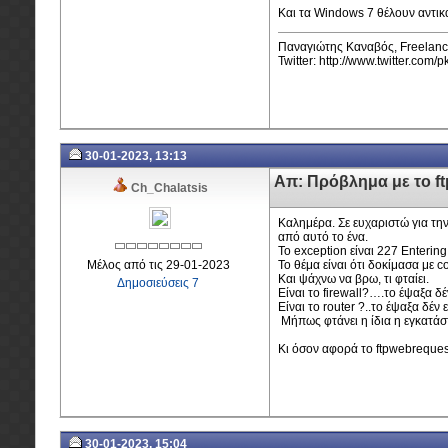
Και τα Windows 7 θέλουν αντι
Παναγιώτης Καναβός, Freelanc
Twitter: http://www.twitter.com/
30-01-2023, 13:13
Απ: Πρόβλημα με το f
Ch_Chalatsis
Καλημέρα. Σε ευχαριστώ για τη
από αυτό το ένα.
Το exception είναι 227 Enterin
Μέλος από τις 29-01-2023
Το θέμα είναι ότι δοκίμασα με
Και ψάχνω να βρω, τι φταίει.
Δημοσιεύσεις 7
Είναι το firewall?….το έψαξα δέν
Είναι το router ?..το έψαξα δέν ε
Μήπως φτάνει η ίδια η εγκατά
Κι όσον αφορά το ftpwebreques
30-01-2023, 15:04