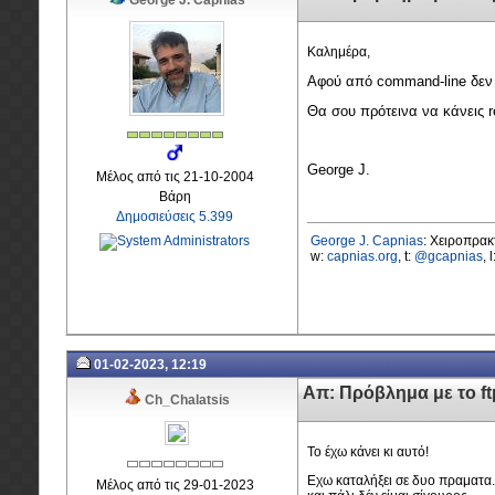
George J. Capnias
Καλημέρα,
Αφού από command-line δεν σ
Θα σου πρότεινα να κάνεις re
George J.
Μέλος από τις 21-10-2004
Βάρη
Δημοσιεύσεις 5.399
George J. Capnias
: Χειροπρα
w:
capnias.org
, t:
@gcapnias
, 
01-02-2023, 12:19
Απ: Πρόβλημα με το f
Ch_Chalatsis
Το έχω κάνει κι αυτό!
Εχω καταλήξει σε δυο πραματα. 
Μέλος από τις 29-01-2023