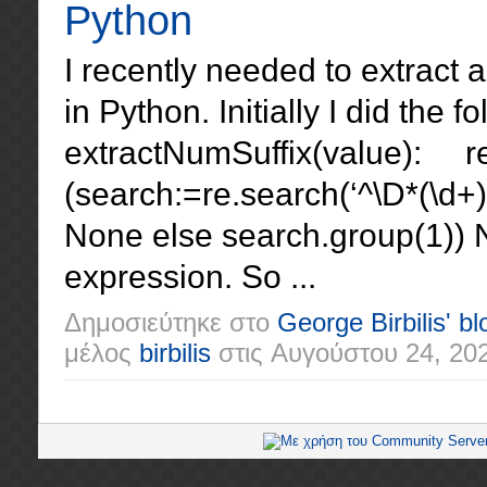
Python
I recently needed to extract a
in Python. Initially I did the f
extractNumSuffix(value): re
(search:=re.search(‘^\D*(\d+
None else search.group(1)) No
expression. So ...
Δημοσιεύτηκε στο
George Birbilis' bl
μέλος
birbilis
στις
Αυγούστου 24, 20