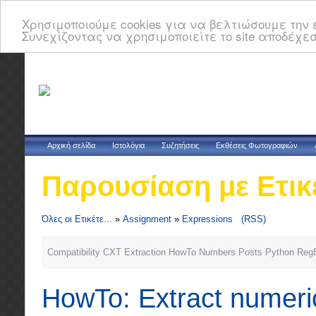
Χρησιμοποιούμε cookies για να βελτιώσουμε την ε
Συνεχίζοντας να χρησιμοποιείτε το site αποδέχεσ
Αρχική σελίδα
Ιστολόγια
Συζητήσεις
Εκθέσεις Φωτογραφιών
Παρουσίαση με Ετικ
Όλες οι Ετικέτε...
»
Assignment
»
Expressions
(RSS)
Compatibility
CXT
Extraction
HowTo
Numbers
Posts
Python
Reg
HowTo: Extract numeric 