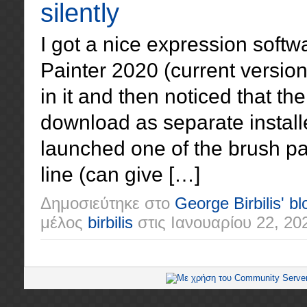
silently
I got a nice expression softw
Painter 2020 (current versio
in it and then noticed that t
download as separate installe
launched one of the brush pa
line (can give […]
Δημοσιεύτηκε στο
George Birbilis' bl
μέλος
birbilis
στις
Ιανουαρίου 22, 20