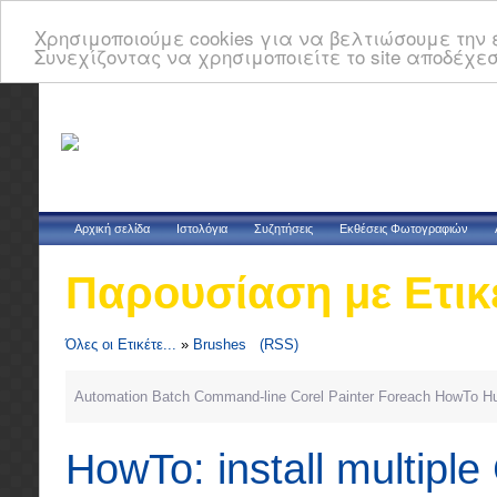
Χρησιμοποιούμε cookies για να βελτιώσουμε την ε
Συνεχίζοντας να χρησιμοποιείτε το site αποδέχεσ
Αρχική σελίδα
Ιστολόγια
Συζητήσεις
Εκθέσεις Φωτογραφιών
Παρουσίαση με Ετικ
Όλες οι Ετικέτε...
»
Brushes
(RSS)
Automation
Batch
Command-line
Corel Painter
Foreach
HowTo
H
HowTo: install multiple