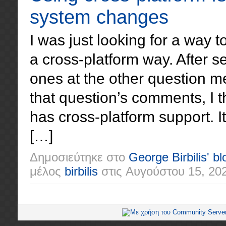
system changes
I was just looking for a way t
a cross-platform way. After 
ones at the other question m
that question’s comments, I th
has cross-platform support. It
[…]
Δημοσιεύτηκε στο
George Birbilis' bl
μέλος
birbilis
στις
Αυγούστου 15, 20