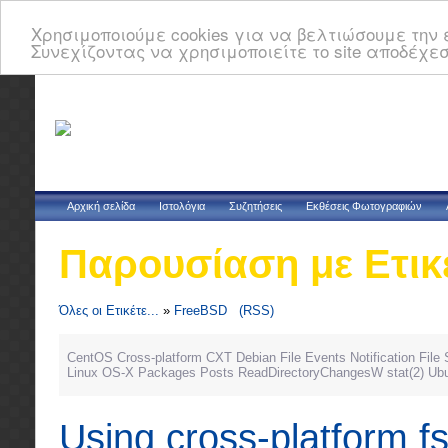
Χρησιμοποιούμε cookies για να βελτιώσουμε την ε
Συνεχίζοντας να χρησιμοποιείτε το site αποδέχεσ
Αρχική σελίδα
Ιστολόγια
Συζητήσεις
Εκθέσεις Φωτογραφιών
Παρουσίαση με Ετικ
Όλες οι Ετικέτε...
»
FreeBSD
(RSS)
CentOS
Cross-platform
CXT
Debian
File Events Notification
File
Linux
OS-X
Packages
Posts
ReadDirectoryChangesW
stat(2)
Ub
Using cross-platform fs