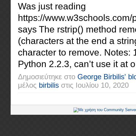
Was just reading
https://www.w3schools.com/py
says The rstrip() method rem
(characters at the end a string
character to remove. Notes:
Python 2.2.3, can’t use it at o
Δημοσιεύτηκε στο
George Birbilis' bl
μέλος
birbilis
στις
Ιουλίου 10, 2020