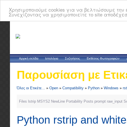
Χρησιμοποιούμε cookies για να βελτιώσουμε την ε
Συνεχίζοντας να χρησιμοποιείτε το site αποδέχεσ
Αρχική σελίδα
Ιστολόγια
Συζητήσεις
Εκθέσεις Φωτογραφιών
Παρουσίαση με Ετικ
Όλες οι Ετικέτε...
»
Open
»
Compatibility
»
Python
»
Windows
»
rst
Files
lstrip
MSYS2
NewLine
Portability
Posts
prompt
raw_input
So
Python rstrip and whit