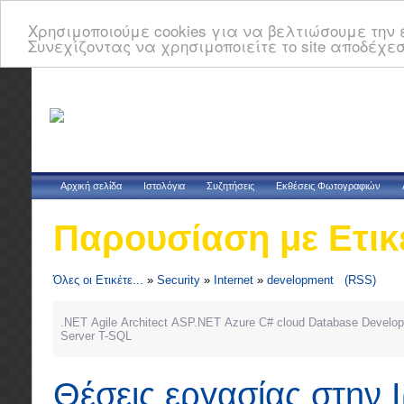
Χρησιμοποιούμε cookies για να βελτιώσουμε την ε
Συνεχίζοντας να χρησιμοποιείτε το site αποδέχεσ
Αρχική σελίδα
Ιστολόγια
Συζητήσεις
Εκθέσεις Φωτογραφιών
Παρουσίαση με Ετικ
Όλες οι Ετικέτε...
»
Security
»
Internet
»
development
(RSS)
.NET
Agile
Architect
ASP.NET
Azure
C#
cloud
Database
Develop
Server
T-SQL
Θέσεις εργασίας στην 