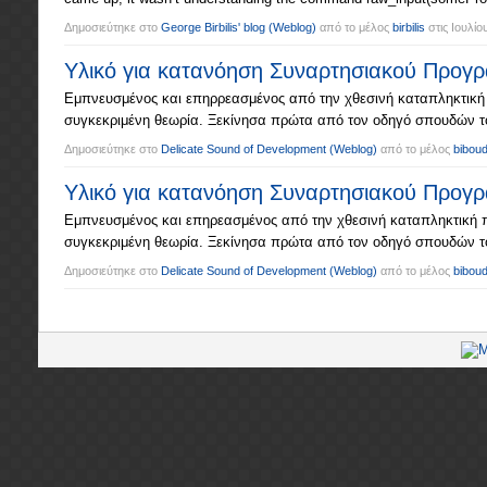
Δημοσιεύτηκε στο
George Birbilis' blog
(Weblog)
από το μέλος
birbilis
στις
Ιουλίο
Υλικό για κατανόηση Συναρτησιακού Προγ
Εμπνευσμένος και επηρρεασμένος από την χθεσινή καταπληκτική
συγκεκριμένη θεωρία. Ξεκίνησα πρώτα από τον οδηγό σπουδών το
Δημοσιεύτηκε στο
Delicate Sound of Development
(Weblog)
από το μέλος
biboud
Υλικό για κατανόηση Συναρτησιακού Προγ
Εμπνευσμένος και επηρεασμένος από την χθεσινή καταπληκτική 
συγκεκριμένη θεωρία. Ξεκίνησα πρώτα από τον οδηγό σπουδών το
Δημοσιεύτηκε στο
Delicate Sound of Development
(Weblog)
από το μέλος
biboud