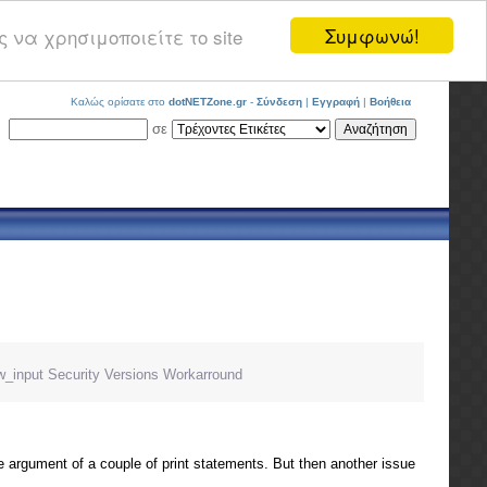
Συμφωνώ!
 να χρησιμοποιείτε το site
Καλώς ορίσατε στο
dotNETZone.gr
-
Σύνδεση
|
Εγγραφή
|
Βοήθεια
σε
w_input
Security
Versions
Workarround
e argument of a couple of print statements. But then another issue