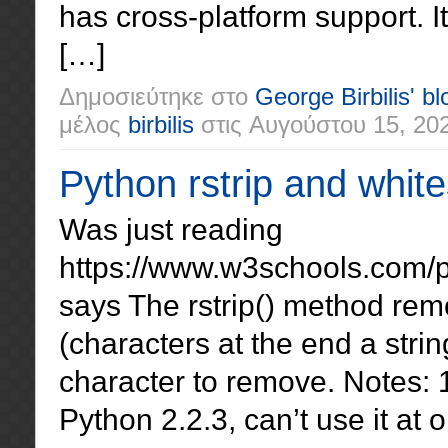
has cross-platform support. It
[…]
Δημοσιεύτηκε στο
George Birbilis' bl
μέλος
birbilis
στις
Αυγούστου 15, 20
Python rstrip and whit
Was just reading
https://www.w3schools.com/py
says The rstrip() method rem
(characters at the end a string
character to remove. Notes:
Python 2.2.3, can’t use it at o