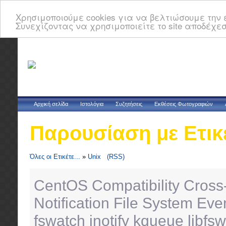
Χρησιμοποιούμε cookies για να βελτιώσουμε την ε
Συνεχίζοντας να χρησιμοποιείτε το site αποδέχεσ
Αρχική σελίδα
Ιστολόγια
Συζητήσεις
Εκθέσεις Φωτογραφιών
Παρουσίαση με Ετικ
Όλες οι Ετικέτε...
»
Unix
(RSS)
CentOS
Compatibility
Cross
Notification
File System Eve
fswatch
inotify
kqueue
libfs