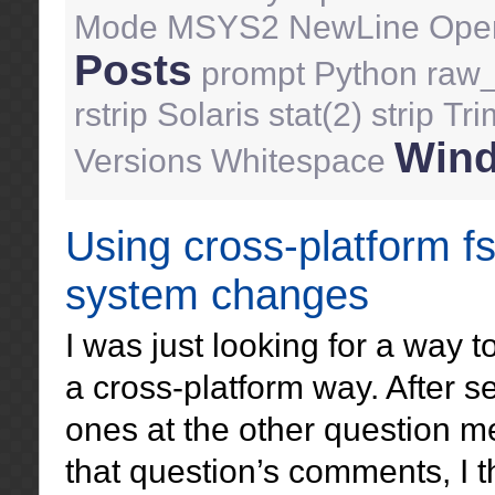
Mode
MSYS2
NewLine
Ope
Posts
prompt
Python
raw_
rstrip
Solaris
stat(2)
strip
Tri
Win
Versions
Whitespace
Using cross-platform fs
system changes
I was just looking for a way t
a cross-platform way. After 
ones at the other question m
that question’s comments, I th