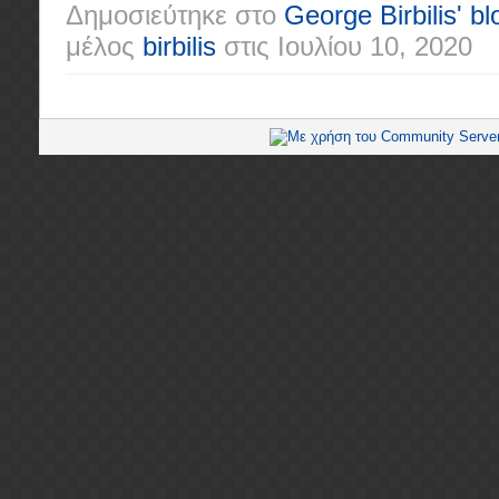
Δημοσιεύτηκε στο
George Birbilis' bl
μέλος
birbilis
στις
Ιουλίου 10, 2020