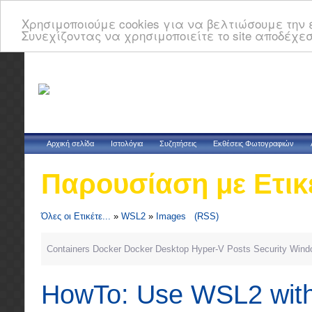
Χρησιμοποιούμε cookies για να βελτιώσουμε την ε
Συνεχίζοντας να χρησιμοποιείτε το site αποδέχεσ
Αρχική σελίδα
Ιστολόγια
Συζητήσεις
Εκθέσεις Φωτογραφιών
Παρουσίαση με Ετικ
Όλες οι Ετικέτε...
»
WSL2
»
Images
(RSS)
Containers
Docker
Docker Desktop
Hyper-V
Posts
Security
Wind
HowTo: Use WSL2 with