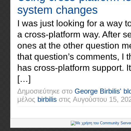
system changes
I was just looking for a way t
a cross-platform way. After 
ones at the other question m
that question’s comments, I th
has cross-platform support. It
[…]
Δημοσιεύτηκε στο
George Birbilis' bl
μέλος
birbilis
στις
Αυγούστου 15, 20