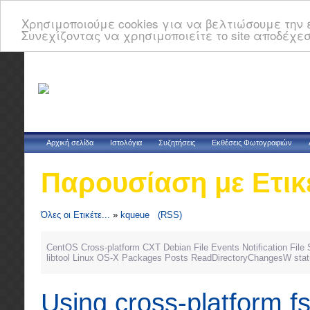
Χρησιμοποιούμε cookies για να βελτιώσουμε την ε
Συνεχίζοντας να χρησιμοποιείτε το site αποδέχεσ
Αρχική σελίδα
Ιστολόγια
Συζητήσεις
Εκθέσεις Φωτογραφιών
Παρουσίαση με Ετικ
Όλες οι Ετικέτε...
»
kqueue
(RSS)
CentOS
Cross-platform
CXT
Debian
File Events Notification
File
libtool
Linux
OS-X
Packages
Posts
ReadDirectoryChangesW
stat
Using cross-platform fs