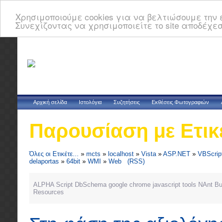
Χρησιμοποιούμε cookies για να βελτιώσουμε την ε
Συνεχίζοντας να χρησιμοποιείτε το site αποδέχεσ
Αρχική σελίδα
Ιστολόγια
Συζητήσεις
Εκθέσεις Φωτογραφιών
Παρουσίαση με Ετικ
Όλες οι Ετικέτε...
»
mcts
»
localhost
»
Vista
»
ASP.NET
»
VBScrip
delaportas
»
64bit
»
WMI
»
Web
(RSS)
ALPHA Script
DbSchema
google chrome
javascript tools
NAnt Bui
Resources