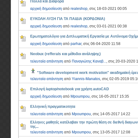
Πολλά και Διάφορα
αρχική δημοσίευση
από
realeshop
, στις 18-03-2021 00:05
ΕΥΚΟΛΗ ΛΥΣΗ ΓΙΑ ΤΑ ΠΑΙΔΙΑ (ΚΟΡΔΟΝΙΑ)
αρχική δημοσίευση
από
realeshop
, στις 03-01-2021 00:38
Ερωτηματολόγιο για Διπλωματική Εργασία με Αυτόνομα Οχήμ
αρχική δημοσίευση
από
parhar
, στις 06-04-2020 11:58
Neobux (refferals και μέθοδοι ανάληψης)
τελευταία απάντηση
από
Παναγιώτης Καναβ...
, στις 20-03-2020 
"Software development work motivation" ακαδημαϊκή έρε
τελευταία απάντηση
από
Yiannis-Manatos
, στις 02-05-2019 05:1
Επιλογή laptop/notebook για χρήση autoCAD
αρχική δημοσίευση
από
Mpoumpou
, στις 16-05-2017 15:35
Ελληνική πραγματικοτητα
τελευταία απάντηση
από
Mpoumpou
, στις 14-05-2017 14:22
Ελληνες μαθητές κατέλαβαν την πρώτη θέση σε διεθνή διαγων
της...
τελευταία απάντηση
από
Mpoumpou
, στις 13-05-2017 12:08