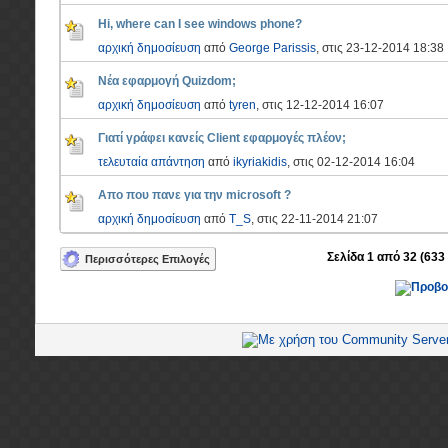
Hi, where can I see windows phone?
αρχική δημοσίευση
από
George Parissis
, στις 23-12-2014 18:38
Νέα εφαρμογή Quizdom;
αρχική δημοσίευση
από
tyren
, στις 12-12-2014 16:07
Γιατί γράφει κανείς Client εφαρμογές πλέον;
τελευταία απάντηση
από
ikyriakidis
, στις 02-12-2014 16:04
Απο που πανε για την microsoft ?
αρχική δημοσίευση
από
T_S
, στις 22-11-2014 21:07
Σελίδα 1 από 32 (633
Περισσότερες Επιλογές