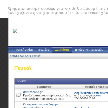
Χρησιμοποιούμε cookies για να βελτιώσουμε την ε
Συνεχίζοντας να χρησιμοποιείτε το site αποδέχεσ
Αρχική σελίδα
Ιστολόγια
Συζητήσεις
Εκθέσεις Φωτογραφιών
dotNETZone.gr
»
Γενικά
Γενικά
Γενικά
Συζητήσεις
Τελευταία δημοσίε
dotNetZone.gr
Απ: Προβλημα στις απαντ
Προβλήματα, παρατηρήσεις και ιδέες
από το μέλος
evagelos
26-10-2014 15:02
για βελτίωση του dotNetZone.gr
Οι περιπέτειες του Ζαχαρία
Δεντοφτιάχνω