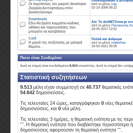
Ολοκληρώθηκε η μεταφορά
Οι περιπέτειες του μικρού developer
από το μέλος
cap
02-10-2006 09:22
Ζαχαρία Δεντοφτιάχνω στον
Διοικητόκοσμο
Downloads
Απ: Το dotNETZone.gr στο
Εδώ θα βρείτε κομμάτια κώδικα,
από το μέλος
Παναγιώτης Κα
utilities και παρουσιάσεις που
18-05-2017 13:52
μπορείτε να κατεβάσετε
Café
Πολλά και Διάφορα
Η μεριά της συζήτησης με χαλαρά
από το μέλος
realeshop
18-03-2021 00:05
θέματα...
Ποιοι είναι Συνδεμένοι
Αυτή τη στιγμή είναι
συνδεδεμένοι
8.924
επισκέπτες. Αυτή τη στιγμή δεν υπάρ
Στατιστική συζητήσεων
9.513
μέλη είχαν συμμετοχή σε
40.737
θεματικές ενότ
54.642
δημοσιεύσεις.
Τις τελευταίες 24 ώρες, καταγράφηκαν
0
νέες θεματικέ
δημοσιεύσεις, και
0
νέα μέλη
.
Τις τελευταίες 3 ημέρες,
η θεματική ενότητα με τις περ
"
".
Η θεματική ενότητα που διαβάστηκε περισσότερο 
δημοσιεύσεις αφορούσαν τη θεματική ενότητα
"
".