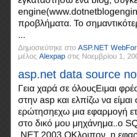
engine(www.dotnetblogengin
προβλήματα. Το σημαντικότερ
...
Δημοσιεύτηκε στο
ASP.NET WebFo
μέλος
Alexpap
στις
Νοεμβρίου 1, 20
asp.net data source no
Γεια χαρά σε όλουςΕιμαι φρ
στην asp και ελπίζω να είμαι
ερώτησηεχω μια εφαρμογή ετ
στο δικό μου μηχάνημα..ο SQ
.ΝΕΤ 2003 ΟΚλοιπον η εφαρ