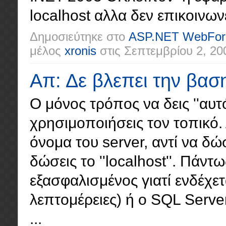
localhost αλλα δεν επικοινωνε
Δημοσιεύτηκε στο
ASP.NET WebFo
μέλος
xronis
στις
Σεπτεμβρίου 2, 20
Απ: Δε βλεπει την βασ
O μόνος τρόπος να δεις ''αυτό
χρησιμοποιήσεις τον τοπικό. 
όνομα του server, αντί να δ
δώσεις το ''localhost''. Πάντω
εξασφαλισμένος γιατί ενδέχετ
λεπτομέρειες) ή ο SQL Serve
...