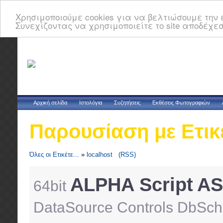
Χρησιμοποιούμε cookies για να βελτιώσουμε την ε
Συνεχίζοντας να χρησιμοποιείτε το site αποδέχεσ
Αρχική σελίδα
Ιστολόγια
Συζητήσεις
Εκθέσεις Φωτογραφιών
Παρουσίαση με Ετικ
Όλες οι Ετικέτε...
»
localhost
(RSS)
ALPHA Script
AS
64bit
DataSource Controls
DbSc