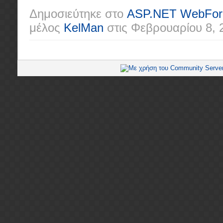
Δημοσιεύτηκε στο
ASP.NET WebFo
μέλος
KelMan
στις
Φεβρουαρίου 8, 