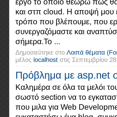
έργο το οποίο θεωρώ πώς θα
και στπ cloud. Η αποψή μου 
τρόπο που βλέπουμε, που ερ
συνεργαζόμαστε και αναπτύσ
σήμερα.Το ...
Δημοσιεύτηκε στο
Λοιπά θέματα
(Fo
μέλος
localhost
στις
Σεπτεμβρίου 28
Πρόβλημα με asp.net σ
Καλημέρα σε όλα τα μελόι του
σωστό section να το εγκατασ
που μιλα για Web Developme
εγκαταστήσω ένα blog, συγκε