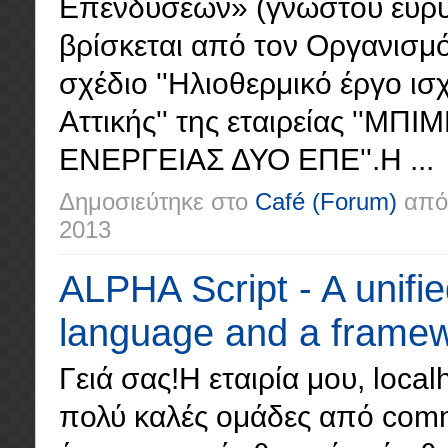
Επενδύσεων» (γνωστού ευρύτε
βρίσκεται από τον Οργανισμό
σχέδιο ''Ηλιοθερμικό έργο 
Αττικής'' της εταιρείας '
ΕΝΕΡΓΕΙΑΣ ΔΥΟ ΕΠΕ''.Η ...
Δημοσιεύτηκε στο
Café
(Forum)
από
2013
ALPHA Script - A unif
language and a framewo
Γειά σας!Η εταιρία μου, local
πολύ καλές ομάδες από comm