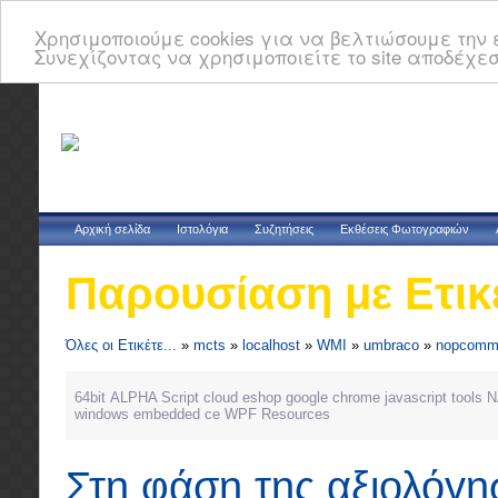
Χρησιμοποιούμε cookies για να βελτιώσουμε την ε
Συνεχίζοντας να χρησιμοποιείτε το site αποδέχεσ
Αρχική σελίδα
Ιστολόγια
Συζητήσεις
Εκθέσεις Φωτογραφιών
Παρουσίαση με Ετικ
Όλες οι Ετικέτε...
»
mcts
»
localhost
»
WMI
»
umbraco
»
nopcomm
64bit
ALPHA Script
cloud
eshop
google chrome
javascript tools
N
windows embedded ce
WPF Resources
Στη φάση της αξιολόγη