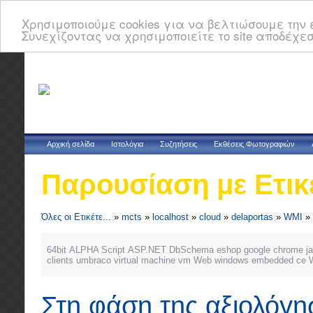
Χρησιμοποιούμε cookies για να βελτιώσουμε την ε
Συνεχίζοντας να χρησιμοποιείτε το site αποδέχεσ
Αρχική σελίδα
Ιστολόγια
Συζητήσεις
Εκθέσεις Φωτογραφιών
Παρουσίαση με Ετικ
Όλες οι Ετικέτε...
»
mcts
»
localhost
»
cloud
»
delaportas
»
WMI
»
64bit
ALPHA Script
ASP.NET
DbSchema
eshop
google chrome
j
clients
umbraco
virtual machine
vm
Web
windows embedded ce
Στη φάση της αξιολόγη