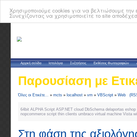
Χρησιμοποιούμε cookies για να βελτιώσουμε την ε
Συνεχίζοντας να χρησιμοποιείτε το site αποδέχεσ
Αρχική σελίδα
Ιστολόγια
Συζητήσεις
Εκθέσεις Φωτογραφιών
Παρουσίαση με Ετικ
Όλες οι Ετικέτε...
»
mcts
»
localhost
»
vm
»
VBScript
»
Web
(RS
64bit
ALPHA Script
ASP.NET
cloud
DbSchema
delaportas
eshop
nopcommerce
script
thin clients
umbraco
virtual machine
Vista
w
Στη φάση της αξιολόγη