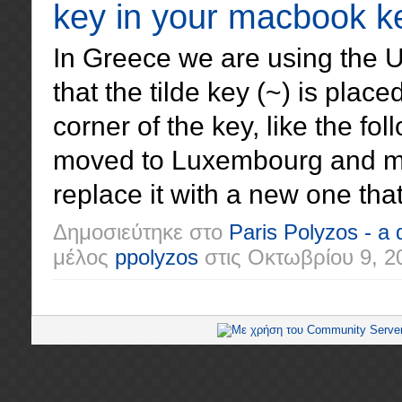
key in your macbook k
In Greece we are using the 
that the tilde key (~) is place
corner of the key, like the fo
moved to Luxembourg and my
replace it with a new one that
Δημοσιεύτηκε στο
Paris Polyzos - a
μέλος
ppolyzos
στις
Οκτωβρίου 9, 2