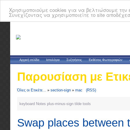
Χρησιμοποιούμε cookies για να βελτιώσουμε την ε
Συνεχίζοντας να χρησιμοποιείτε το site αποδέχεσ
Αρχική σελίδα
Ιστολόγια
Συζητήσεις
Εκθέσεις Φωτογραφιών
Παρουσίαση με Ετικ
Όλες οι Ετικέτε...
»
section-sign
»
mac
(RSS)
keyboard
Notes
plus-minus-sign
tilde
tools
Swap places between ti