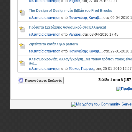
τελευταία απάντηση
από
Vagele
, στις 27-04-2010 22:27
The Design of Design - νέο βιβλίο του Fred Brooks
τελευταία απάντηση
από
Παναγιώτης Καναβ...
, στις 09-04-2010 
Πρότυπα Σχεδίασης Λογισμικού στα Ελληνικά!
τελευταία απάντηση
από
Vangos
, στις 03-04-2010 17:45
Ζητείται το κατάλληλο pattern
τελευταία απάντηση
από
Παναγιώτης Καναβ...
, στις 29-01-2010 
Κλείσιμο χρονιάς, αλλαγή χρήση...Με ποιον τρόπο? ποιος είνα
σω...
τελευταία απάντηση
από
Τάσκος Γιώργος
, στις 25-01-2010 12:57
Σελίδα 1 από 8 (157
Περισσότερες Επιλογές