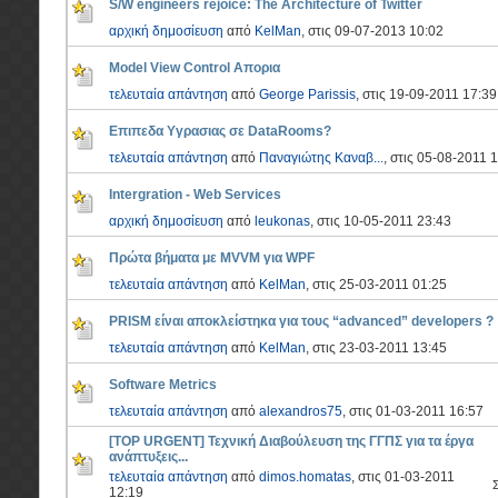
S/W engineers rejoice: The Architecture of Twitter
αρχική δημοσίευση
από
KelMan
, στις 09-07-2013 10:02
Model View Control Απορια
τελευταία απάντηση
από
George Parissis
, στις 19-09-2011 17:39
Επιπεδα Υγρασιας σε DataRooms?
τελευταία απάντηση
από
Παναγιώτης Καναβ...
, στις 05-08-2011 
Intergration - Web Services
αρχική δημοσίευση
από
leukonas
, στις 10-05-2011 23:43
Πρώτα βήματα με MVVM για WPF
τελευταία απάντηση
από
KelMan
, στις 25-03-2011 01:25
PRISM είναι αποκλείστηκα για τους “advanced” developers ?
τελευταία απάντηση
από
KelMan
, στις 23-03-2011 13:45
Software Metrics
τελευταία απάντηση
από
alexandros75
, στις 01-03-2011 16:57
[TOP URGENT] Τεχνική Διαβούλευση της ΓΓΠΣ για τα έργα
ανάπτυξεις...
τελευταία απάντηση
από
dimos.homatas
, στις 01-03-2011
12:19