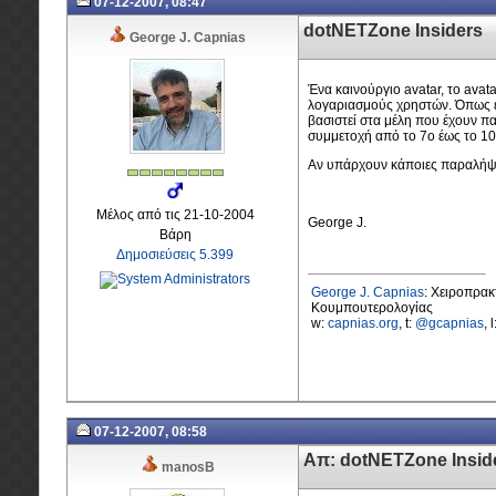
07-12-2007, 08:47
dotNETZone Insiders
George J. Capnias
Ένα καινούργιο avatar, το avat
λογαριασμούς χρηστών. Όπως 
βασιστεί στα μέλη που έχουν πα
συμμετοχή από το 7o έως το 1
Αν υπάρχουν κάποιες παραλήψει
Μέλος από τις 21-10-2004
George J.
Βάρη
Δημοσιεύσεις 5.399
George J. Capnias
: Χειροπρα
Κουμπουτερολογίας
w:
capnias.org
, t:
@gcapnias
, 
07-12-2007, 08:58
Απ: dotNETZone Insid
manosB