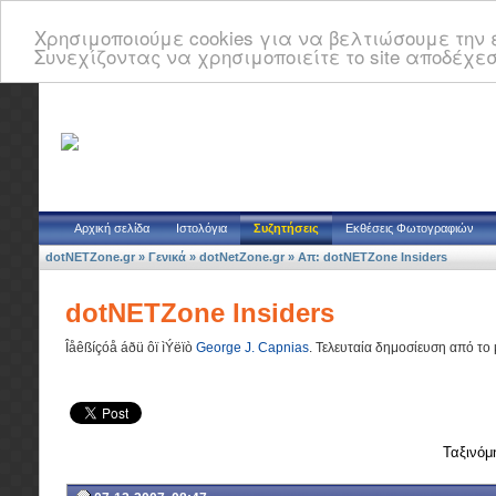
Χρησιμοποιούμε cookies για να βελτιώσουμε την ε
Συνεχίζοντας να χρησιμοποιείτε το site αποδέχεσ
Αρχική σελίδα
Ιστολόγια
Συζητήσεις
Εκθέσεις Φωτογραφιών
dotNETZone.gr
»
Γενικά
»
dotNetZone.gr
»
Απ: dotNETZone Insiders
dotNETZone Insiders
Îåêßíçóå áðü ôï ìÝëïò
George J. Capnias
.
Τελευταία δημοσίευση από το
Ταξινόμ