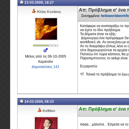
23-03-2009, 18:27
Απ: Πρόβλημα σ' ένα 
Ηλίας Κεκάκος
Συνημμένα:
helloworldworkfl
Κατάφερα να αναπαράξω το πρό
να έχετε το ίδιο πρόβλημα.
Τα βήματα είναι τα εξής:
Δημιουργώ ένα πρόγραμμα Seque
workflow1.vb. Αν συνεχίσω με 
Αν το διαγράψω (όπως λένε οι 
τότε δημιουργούνται τα αρχεία
Πιστεύω ότι τώρα κάποιος θα μπ
Μέλος από τις 06-10-2005
Παρεπιμπτοντος το setup είναι
Κερατσίνι
Ευχαριστώ
Δημοσιεύσεις 142
ΥΓ. Τελικά το πρόβλημα το έχω 
24-03-2009, 08:33
Απ: Πρόβλημα σ' ένα 
KelMan
Αααα... μάλιστα... Έπρεπε να τ