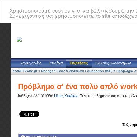
Χρησιμοποιούμε cookies για να βελτιώσουμε την ε
Συνεχίζοντας να χρησιμοποιείτε το site αποδέχεσ
Αρχική σελίδα
Ιστολόγια
Συζητήσεις
Εκθέσεις Φωτογραφιών
dotNETZone.gr
»
Managed Code
»
Workflow Foundation (WF)
»
Πρόβλημα σ'
Πρόβλημα σ' ένα πολυ απλό work
Îåêßíçóå áðü ôï ìÝëïò
Ηλίας Κεκάκος
.
Τελευταία δημοσίευση από το μέλ
Ταξινόμ