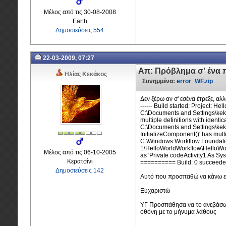
Μέλος από τις 30-08-2008
Earth
Δημοσιεύσεις 554
22-03-2009, 07:27
Απ: Πρόβλημα σ' ένα 
Ηλίας Κεκάκος
Συνημμένα:
error_WF.zip
Δεν ξέρω αν σ' εσένα έτρεξε, α
------ Build started: Project: 
C:\Documents and Settings\kek
multiple definitions with identic
C:\Documents and Settings\kek
InitializeComponent()' has multi
C:\Windows Workflow Foundat
1\HelloWorldWorkflow\HelloWorl
Μέλος από τις 06-10-2005
as 'Private codeActivity1 As Sys
Κερατσίνι
========== Build: 0 succeeded
Δημοσιεύσεις 142
Αυτό που προσπαθώ να κάνω είν
Ευχαριστώ
ΥΓ Προσπάθησα να το ανεβάσω 
οθόνη με το μήνυμα λάθους