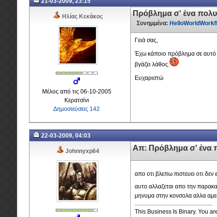
21-03-2009, 23:15
Πρόβλημα σ' ένα πολυ
Ηλίας Κεκάκος
Συνημμένα:
HelloWorldWorkfl
Γειά σας,
Έχω κάποιο πρόβλημα σε αυτό το
βγάζει λάθος.
Ευχαριστώ
Μέλος από τις 06-10-2005
Κερατσίνι
Δημοσιεύσεις 142
22-03-2009, 04:03
Απ: Πρόβλημα σ' ένα 
Johnnyxp64
απο οτι βλεπω πιστευει οτι δεν ε
αυτο αλλαζεται απο την παρακ
μηνυμα στην κονσολα αλλα αμεσ
This Business Is Binary. You are