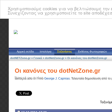
Χρησιμοποιούμε cookies για να βελτιώσουμε την ε
Συνεχίζοντας να χρησιμοποιείτε το site αποδέχεσ
Αρχική σελίδα
Ιστολόγια
Συζητήσεις
Εκθέσεις Φωτογραφιών
dotNETZone.gr
»
Γενικά
»
dotNetZone.gr
»
Οι κανόνες του dotNetZone.gr
Οι κανόνες του dotNetZone.gr
Îåêßíçóå áðü ôï ìÝëïò
George J. Capnias
.
Τελευταία δημοσίευση από το
Ταξινόμ