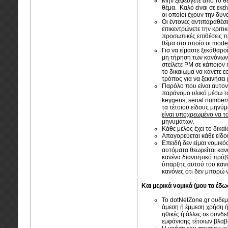
Μην ξεφεύγετε από το θέ
θέμα. Καλό είναι σε εκε
οι οποίοι έχουν την δυν
Οι έντονες αντιπαραθέσ
επικεντρώνετε την κριτι
προσωπικές επιθέσεις π
θέμα στο οποίο οι moder
Για να είμαστε ξεκάθαρο
μη τήρηση των κανόνων.
στείλετε PM σε κάποιον
το δικαίωμα να κάνετε ε
τρόπος για να ξεκινήσει
Παρόλο που είναι αυτον
παράνομο υλικό μέσω τω
keygens, serial numbers
τα τέτοιου είδους μηνύ
είναι υποχρεωμένο να το
μηνυμάτων.
Κάθε μέλος έχει το δικα
Απαγορεύεται κάθε είδου
Επειδή δεν είμαι νομικό
αυτόματα θεωρείται καν
κανένα διανοητικό πρόβλ
ύπαρξης αυτού του κανό
κανόνες ότι δεν μπορώ 
Και μερικά νομικά (μου τα έδω
Το dotNetZone.gr ουδεμί
άμεση ή έμμεση χρήση ή
ηθικές ή άλλες σε συνδε
εμφάνισης τέτοιων βλαβ