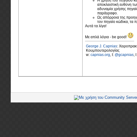
Η χρήση του πηγαίου κώ
αποκλειστική ευθύνη τ
αδυναμία χρήσης πηγαί
παράγραφο.
Ως απόρροια της προηγο
τον πηγαίο κώδικα, τα 
Αυτά τα λίγα!
Με απλά λόγια - be good!
George J. Capnias
: Χειροπρα
Κουμπουτερολογίας
w:
capnias.org
, t:
@gcapnias
, 