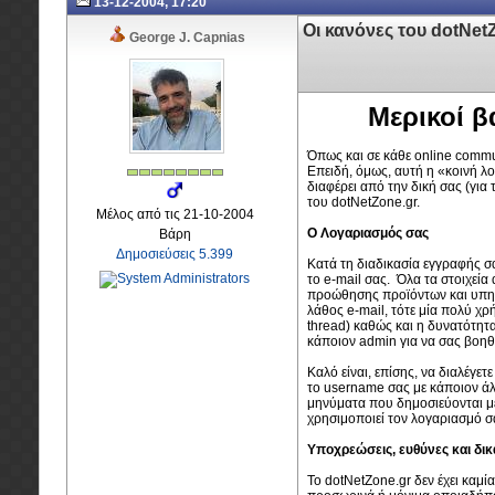
13-12-2004, 17:20
Οι κανόνες του dotNet
George J. Capnias
Μερικοί β
Όπως και σε κάθε online communi
Επειδή, όμως, αυτή η «κοινή λο
διαφέρει από την δική σας (για 
του dotNetZone.gr.
Μέλος από τις 21-10-2004
Ο Λογαριασμός σας
Βάρη
Δημοσιεύσεις 5.399
Κατά τη διαδικασία εγγραφής σ
το e-mail σας. Όλα τα στοιχεία
προώθησης προϊόντων και υπηρε
λάθος e-mail, τότε μία πολύ χρ
thread) καθώς και η δυνατότητα
κάποιον admin για να σας βοηθ
Καλό είναι, επίσης, να διαλέγε
το username σας με κάποιον άλ
μηνύματα που δημοσιεύονται με
χρησιμοποιεί τον λογαριασμό σ
Υποχρεώσεις, ευθύνες και δικ
Το dotNetZone.gr δεν έχει καμ