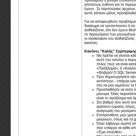
προσωρινά ή μόνιμα οποιαδήποτ
απολύτως ευθύνη για το περιεχ
έχουν. Σε περιπτώσεις αρχείων
αυτά, κάποιο μέλος προσβληθεί
Για να αποφευχθούν προβλήματα,
δικαίωμα να τροποποιούν ή να
dotNetZone, είτε δεν έχουν θέσ
το περιεχόμενο των μηνυμάτων 
οι moderators του dotNetZone,
κανόνες.
Κανόνες "Καλής" Συμπεριφο
Θα πρέπει να γίνεται κ
αυτό του οποίου η περι
τίτλος τους να είναι κα
«Πρόβλημα», ή «Καλόοο
«Φοβερό! Ο SQL Server 
Πριν δημιουργήσετε νέο
αντίστοιχο - υπάρχει μ
στο να μην γεμίσουν τα
Προσπαθήστε να είστε όσ
μήνυμα. Όσες περισσότε
είναι το πρόβλημα και 
Στο βαθμό που αυτό είν
αρέσουν (ωραίος λόγος,
ανάγνωση του μηνύματος
Επιπρόσθετα, μην χρησι
μειώνουν, όπως και τα 
Όταν λάβουμε σωστή απά
που υπάρχει σε κάθε απ
«Έχει επιλυθεί».