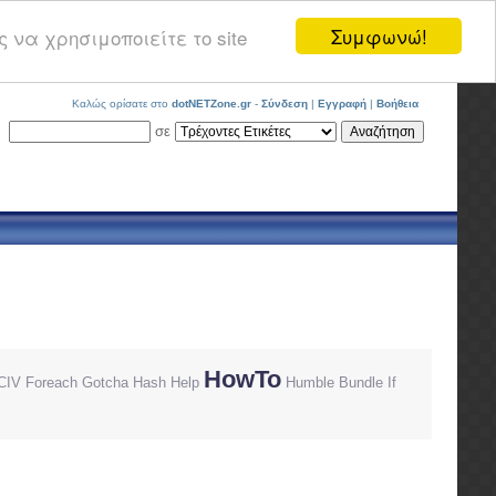
Συμφωνώ!
 να χρησιμοποιείτε το site
Καλώς ορίσατε στο
dotNETZone.gr
-
Σύνδεση
|
Εγγραφή
|
Βοήθεια
σε
HowTo
CIV
Foreach
Gotcha
Hash
Help
Humble Bundle
If