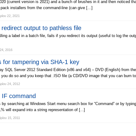
2020 (current version is 2021) and a bunch of brushes in it and then noticed t
h pack installers from the command-line (can give […]
ρίου 22, 2021
o redirect output to pathless file
ng a label in a batch file, fails if you redirect its output (useful to log the outpu
24, 2016
for tampering via SHA-1 key
 SQL Server 2012 Standard Edition (x86 and x64) – DVD (English) from the 
ou do so and you keep that .ISO file (a CD/DVD image that you can burn to 
ίου 24, 2012
r IF command
is by searching at Windows Start menu search box for “Command” or by typing
ill expand into a string representation of [...]
ρίου 15, 2011