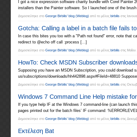
I got a nice expression software charity bundle with Corel Painter 
installers than the Painter software. So I launched one of the brus
Δημοσιεύτηκε στο
George Birbilis' blog
(Weblog)
από το μέλος
birbilis
στις
Ιανουα
Gotcha: Calling a label in a batch file fails t
In case this bites you too with a "Path not found" error, note that calli
redirect to @echo off call :process […]
Δημοσιεύτηκε στο
George Birbilis' blog
(Weblog)
από το μέλος
birbilis
στις
Μαΐου 
HowTo: Check MSDN Subscriber downloads 
Supposing you have an MSDN Subscription, you could download say
us/subscriptions/downloads/hh442898.aspx#FileId=48810 Suppose y
Δημοσιεύτηκε στο
George Birbilis' blog
(Weblog)
από το μέλος
birbilis
στις
Οκτωβρ
Windows 7 Command Line Help mistake fo
If you type help IF at the Windows 7 command-line (can launch th
pages printed out for the batch files’ IF command: %ERRORLEVEL% w
Δημοσιεύτηκε στο
George Birbilis' blog
(Weblog)
από το μέλος
birbilis
στις
Δεκεμβ
Εκτέλεση Bat