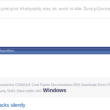
μπειρία πλοήγησής σας σε αυτό το site. Συνεχίζοντας
Αρχειοθήκες
mand-line
CONSOLE
Corel Painter
Documentation
DOS
Downloads
Errors
F
Windows
urity
SHA1
Silent
trafilm
UAC
cks silently