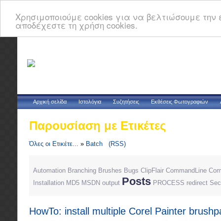
Χρησιμοποιούμε cookies για να βελτιώσουμε την ε
αποδέχεστε τη χρήση cookies.
Αρχική σελίδα
Ιστολόγια
Συζητήσεις
Εκθέσεις Φωτογραφιών
Παρουσίαση με Ετικέτες
Όλες οι Ετικέτε...
»
Batch
(RSS)
Automation
Branching
Brushes
Bugs
ClipFlair
CommandLine
Com
Posts
Installation
MD5
MSDN
output
PROCESS
redirect
Sec
HowTo: install multiple Corel Painter brushpa